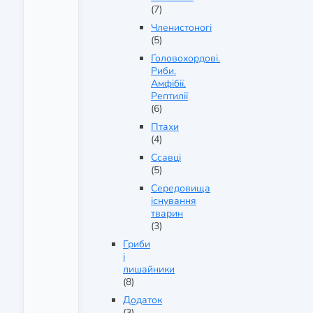
(7)
Членистоногі
(5)
Головохордові.
Риби.
Амфібії.
Рептилії
(6)
Птахи
(4)
Ссавці
(5)
Середовища
існування
тварин
(3)
Гриби
і
лишайники
(8)
Додаток
(3)