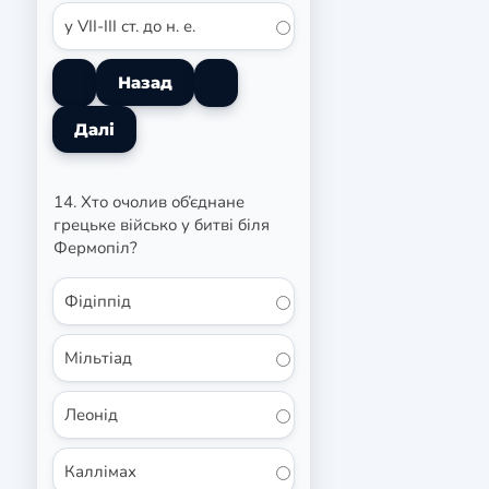
у VII-III ст. до н. е.
14. Хто очолив об’єднане
грецьке військо у битві біля
Фермопіл?
Фідіппід
Мільтіад
Леонід
Каллімах