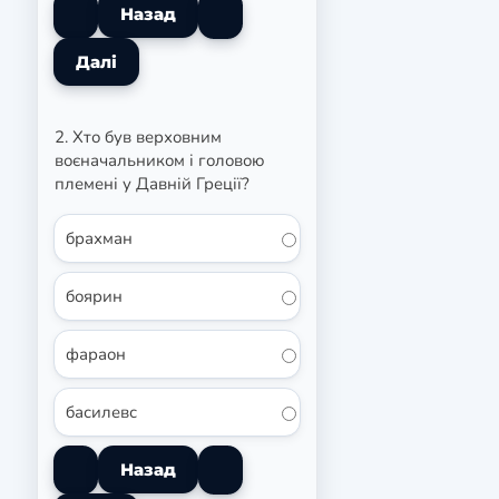
2. Хто був верховним
воєначальником і головою
племені у Давній Греції?
брахман
боярин
фараон
басилевс