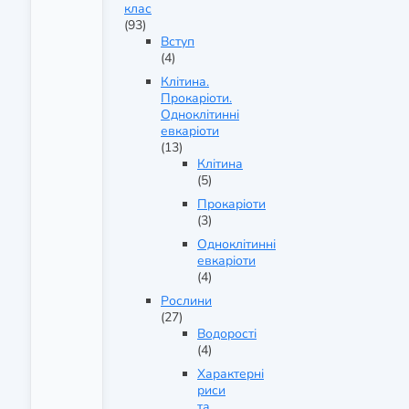
клас
(93)
Вступ
(4)
Клітина.
Прокаріоти.
Одноклітинні
евкаріоти
(13)
Клітина
(5)
Прокаріоти
(3)
Одноклітинні
евкаріоти
(4)
Рослини
(27)
Водорості
(4)
Характерні
риси
та