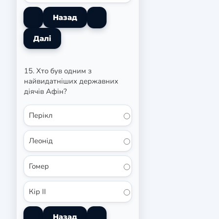
15. Хто був одним з
найвидатніших державних
діячів Афін?
Перікл
Леонід
Гомер
Кір II