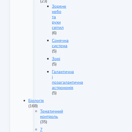
(23)
Зоряне
небо
та
рухи
світил
(6)
Сонячна
система
(5)
Зорі
(5)
Галактична
і
позагалактична
астрономія
(5)
Біологія
(168)
Тематичний
контроль
(35)
7