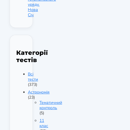
уряду.
Нова
Січ
Категорії
тестів
Всі
тести
(373)
Астрономія
(23)
Тематичний
контроль
(5)
11
клас