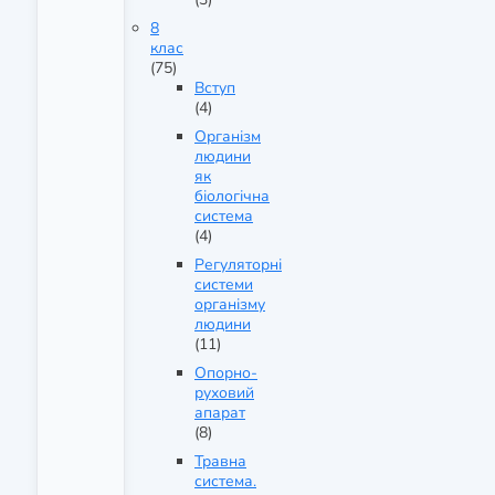
8
клас
(75)
Вступ
(4)
Організм
людини
як
біологічна
система
(4)
Регуляторні
системи
організму
людини
(11)
Опорно-
руховий
апарат
(8)
Травна
система.