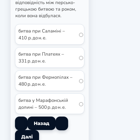
відповідність між персько-
грецькою битвою та роком,
коли вона відбулася.
битва при Саламіні –
410 р. до н. е.
битва при Платеях –
331 р. до н. е.
битва при Фермопілах –
480 р. до н. е.
битва у Марафонській
долині – 500 р. до н. е.