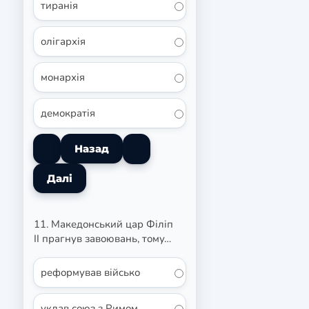
тиранія
олігархія
монархія
демократія
11. Македонський цар Філіп
II прагнув завоювань, тому…
реформував військо
уклав союз з Римом