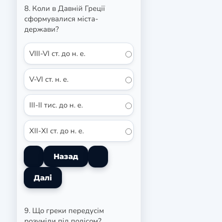
8. Коли в Давній Греції
сформувалися міста-
держави?
VIII-VI ст. до н. е.
V-VI ст. н. е.
III-II тис. до н. е.
XII-XI ст. до н. е.
9. Що греки передусім
розуміли під полісом?