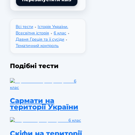
Всі тести
Історія України.
•
Всесвітня історія
6 клас
•
•
Давня Греція та її сусіди
•
Тематичний контроль
Подібні тести
6
клас
Сармати на
території України
6 клас
Скіфи на території