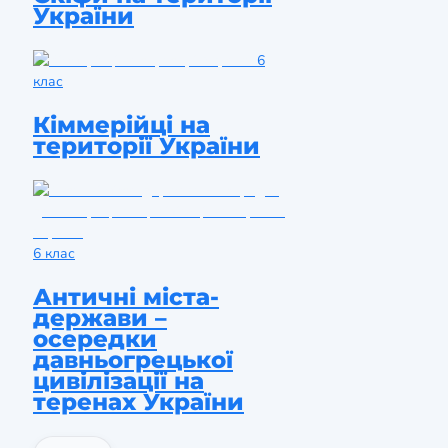
України
6
клас
Кіммерійці на
території України
6 клас
Античні міста-
держави –
осередки
давньогрецької
цивілізації на
теренах України