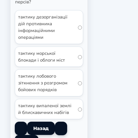
персів?
тактику дезорганізації
дій противника
інформаційними
операціями
тактику морської
блокади і облоги міст
тактику лобового
зіткнення з розгромом
бойових порядків
тактику випаленої землі
й блискавичних набігів