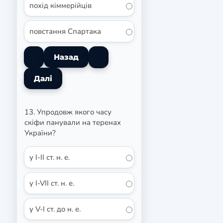
похід кіммерійців
повстання Спартака
13. Упродовж якого часу
скіфи панували на теренах
України?
у I-II ст. н. е.
у I-VII ст. н. е.
у V-I ст. до н. е.