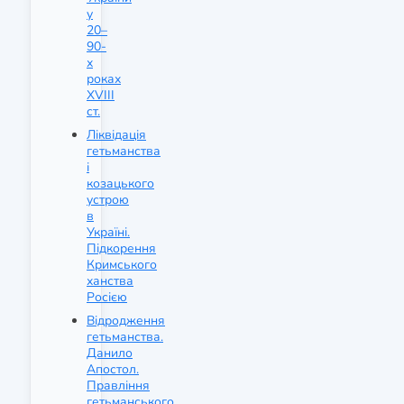
у
20–
90-
х
роках
XVIII
ст.
Ліквідація
гетьманства
і
козацького
устрою
в
Україні.
Підкорення
Кримського
ханства
Росією
Відродження
гетьманства.
Данило
Апостол.
Правління
гетьманського