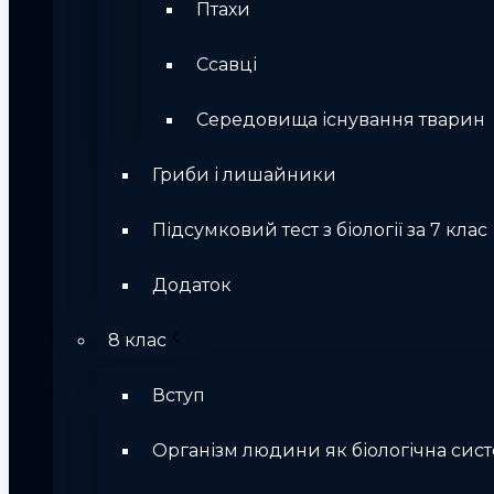
Птахи
Ссавці
Середовища існування тварин
Гриби і лишайники
Підсумковий тест з біології за 7 клас
Додаток
8 клас
Вступ
Організм людини як біологічна сис