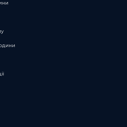
дини
му
людини
ії