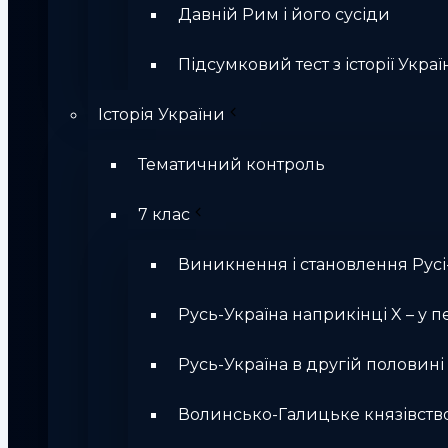
Давній Рим і його сусіди
Підсумковий тест з історії Україн
Історія України
Тематичний контроль
7 клас
Виникнення і становлення Русі
Русь-Україна наприкінці X – у п
Русь-Україна в другій половині Х
Волинсько-Галицьке князівств