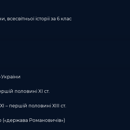
и, всесвітньої історії за 6 клас
-України
ершій половині XI ст.
І – першій половині ХІІІ ст.
о («держава Романовичів»)