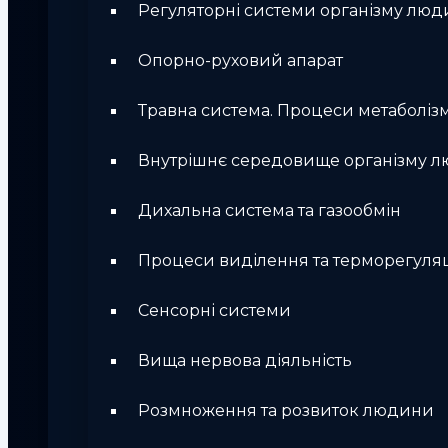
Регуляторні системи організму лю
Опорно-руховий апарат
Травна система. Процеси метаболіз
Внутрішнє середовище організму 
Дихальна система та газообмін
Процеси виділення та терморегуляц
Сенсорні системи
Вища нервова діяльність
Розмноження та розвиток людини