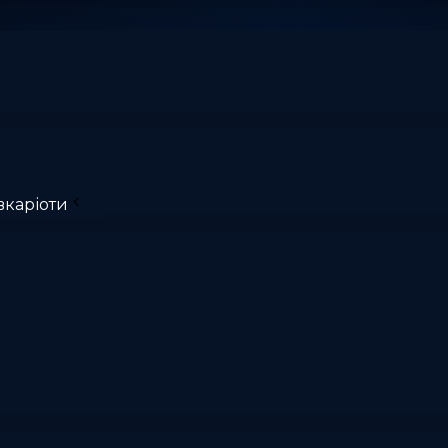
вкаріоти