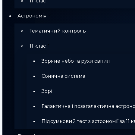
11 клас
Астрономія
Тематичний контроль
11 клас
Зоряне небо та рухи світил
Сонячна система
Зорі
Галактична і позагалактична астрон
Підсумковий тест з астрономії за 11 к