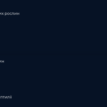
их рослин
ин
птилії