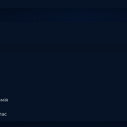
омія
лас