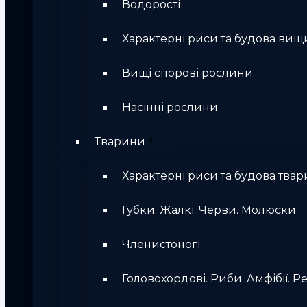
Водорості
Характерні риси та будова вищ
Вищі спорові рослини
Насінні рослини
Тварини
Характерні риси та будова твар
Губки. Жалкі. Черви. Молюски
Членистоногі
Головохордові. Риби. Амфібії. Ре