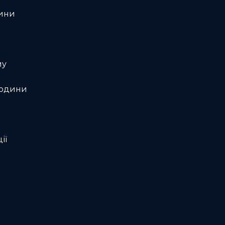
дини
му
людини
ії