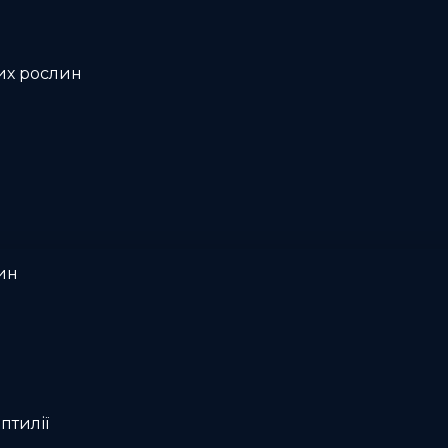
их рослин
ин
птилії