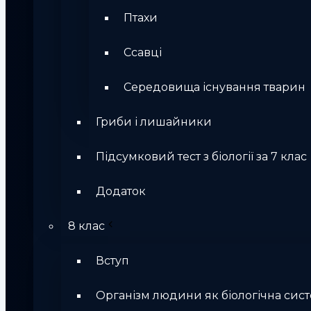
Птахи
Ссавці
Середовища існування тварин
Гриби і лишайники
Підсумковий тест з біології за 7 клас
Додаток
8 клас
Вступ
Організм людини як біологічна сис