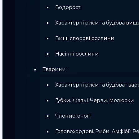
Водорості
Характерні риси та будова вищ
Вищі спорові рослини
Насінні рослини
Тварини
Характерні риси та будова твар
Губки. Жалкі. Черви. Молюски
Членистоногі
Головохордові. Риби. Амфібії. Ре