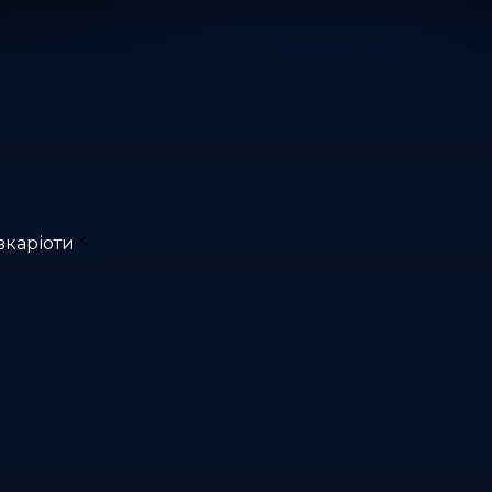
вкаріоти