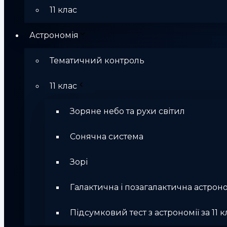
11 клас
Астрономія
Тематичний контроль
11 клас
Зоряне небо та рухи світил
Сонячна система
Зорі
Галактична і позагалактична астрон
Підсумковий тест з астрономії за 11 к