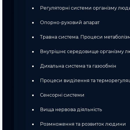
Регуляторні системи організму лю
Опорно-руховий апарат
Травна система. Процеси метаболіз
Внутрішнє середовище організму 
Дихальна система та газообмін
Процеси виділення та терморегуляц
Сенсорні системи
Вища нервова діяльність
Розмноження та розвиток людини