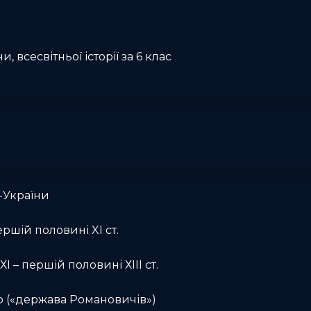
и, всесвітньої історії за 6 клас
-України
ершій половині XI ст.
І – першій половині ХІІІ ст.
о («держава Романовичів»)