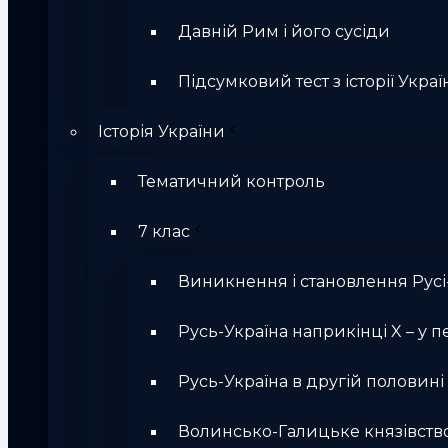
Давній Рим і його сусіди
Підсумковий тест з історії Україн
Історія України
Тематичний контроль
7 клас
Виникнення і становлення Русі
Русь-Україна наприкінці X – у п
Русь-Україна в другій половині Х
Волинсько-Галицьке князівств