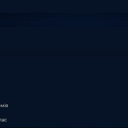
омія
лас