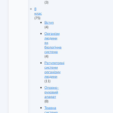
(3)
8
клас
(75)
Вступ
(4)
Організм
людини
як
біологічна
система
(4)
Регуляторні
системи
організму
людини
(11)
Опорно-
руховий
апарат
(8)
Травна
система.