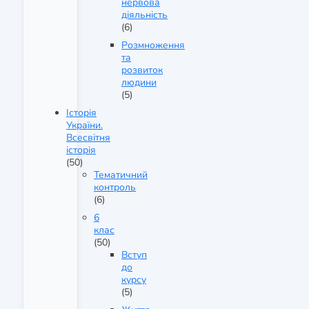
нервова
діяльність
(6)
Розмноження
та
розвиток
людини
(5)
Історія
України.
Всесвітня
історія
(50)
Тематичний
контроль
(6)
6
клас
(50)
Вступ
до
курсу
(5)