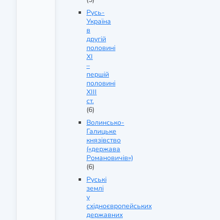
Русь-
Україна
в
другій
половині
ХІ
–
першій
половині
ХІІІ
ст.
(6)
Волинсько-
Галицьке
князівство
(«держава
Романовичів»)
(6)
Руські
землі
у
східноєвропейських
державних