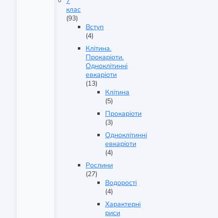
7
клас
(93)
Вступ
(4)
Клітина.
Прокаріоти.
Одноклітинні
евкаріоти
(13)
Клітина
(5)
Прокаріоти
(3)
Одноклітинні
евкаріоти
(4)
Рослини
(27)
Водорості
(4)
Характерні
риси