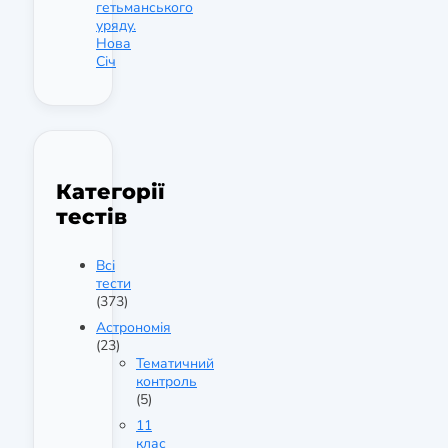
гетьманського
уряду.
Нова
Січ
Категорії
тестів
Всі
тести
(373)
Астрономія
(23)
Тематичний
контроль
(5)
11
клас