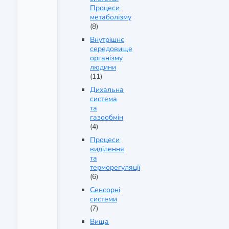
Процеси
метаболізму
(8)
Внутрішнє
середовище
організму
людини
(11)
Дихальна
система
та
газообмін
(4)
Процеси
виділення
та
терморегуляції
(6)
Сенсорні
системи
(7)
Вища