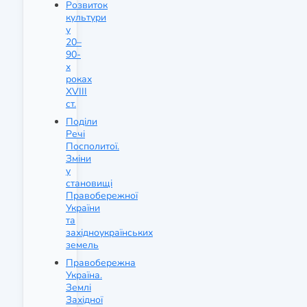
Розвиток
культури
у
20–
90-
х
роках
XVIII
ст.
Поділи
Речі
Посполитої.
Зміни
у
становищі
Правобережної
України
та
західноукраїнських
земель
Правобережна
Україна.
Землі
Західної