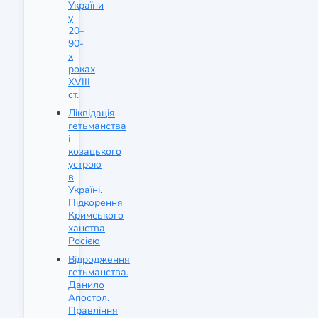
України
у
20–
90-
х
роках
XVIII
ст.
Ліквідація
гетьманства
і
козацького
устрою
в
Україні.
Підкорення
Кримського
ханства
Росією
Відродження
гетьманства.
Данило
Апостол.
Правління