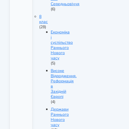
Середньовіччя
(6)
8
клас
(28)
Економіка
і
суспільство
Раннього
Нового
часу
(5)
Високе
Відродження.
Реформація
в
Західній
Європі
(4)
Держави
Раннього
Нового
часу