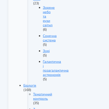
(23)
Зоряне
небо
та
рухи
світил
(6)
Сонячна
система
(5)
Зорі
(5)
Галактична
і
позагалактична
астрономія
(5)
Біологія
(168)
Тематичний
контроль
(35)