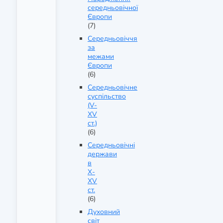
середньовічної
Європи
(7)
Середньовіччя
за
межами
Європи
(6)
Середньовічне
суспільство
(V-
XV
ст.)
(6)
Середньовічні
держави
в
X-
XV
ст.
(6)
Духовний
світ