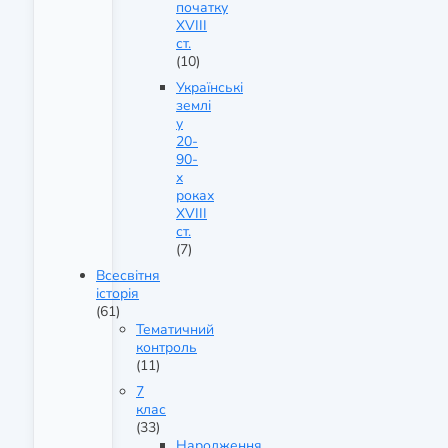
початку
XVIII
ст.
(10)
Українські
землі
у
20-
90-
х
роках
XVIII
ст.
(7)
Всесвітня
історія
(61)
Тематичний
контроль
(11)
7
клас
(33)
Народження