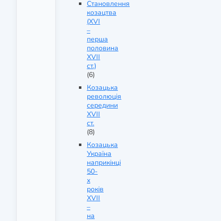
Становлення
козацтва
(XVI
–
перша
половина
XVII
ст.)
(6)
Козацька
революція
середини
XVII
ст.
(8)
Козацька
Україна
наприкінці
50-
х
років
XVII
–
на