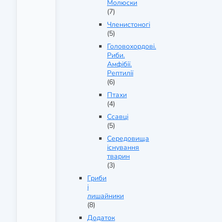
Молюски
(7)
Членистоногі
(5)
Головохордові.
Риби.
Амфібії.
Рептилії
(6)
Птахи
(4)
Ссавці
(5)
Середовища
існування
тварин
(3)
Гриби
і
лишайники
(8)
Додаток