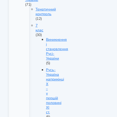
(71)
Тематичний
контроль
(12)
7
клас
(30)
Виникнення
і
становлення
Русі-
України
(5)
Русь-
Україна
наприкінці
X
–
у
першій
половині
XI
ст.
(5)