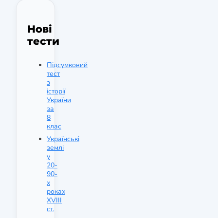
Нові
тести
Підсумковий
тест
з
історії
України
за
8
клас
Українські
землі
у
20-
90-
х
роках
XVIII
ст.