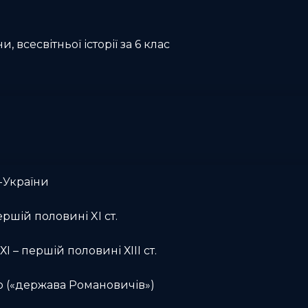
и, всесвітньої історії за 6 клас
-України
ершій половині XI ст.
І – першій половині ХІІІ ст.
о («держава Романовичів»)