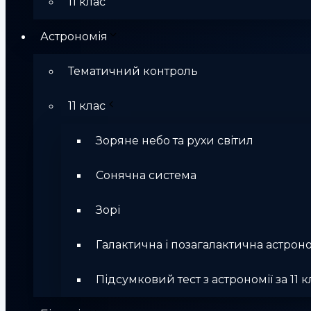
11 клас
Астрономія
Тематичний контроль
11 клас
Зоряне небо та рухи світил
Сонячна система
Зорі
Галактична і позагалактична астрон
Підсумковий тест з астрономії за 11 к