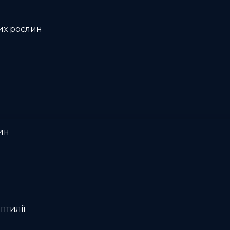
их рослин
ин
птилії