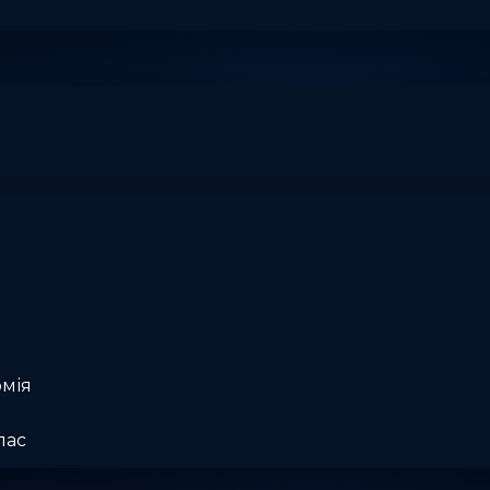
омія
лас