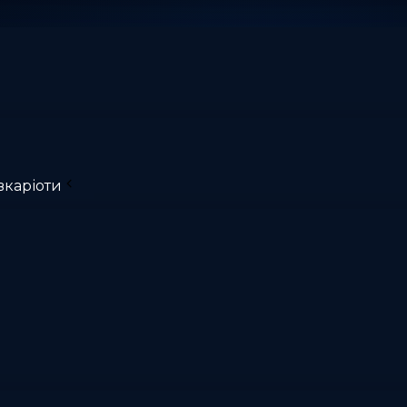
вкаріоти