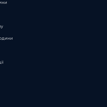
дини
му
людини
ії