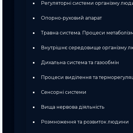
Регуляторні системи організму лю
Опорно-руховий апарат
Травна система. Процеси метаболіз
Внутрішнє середовище організму 
Дихальна система та газообмін
Процеси виділення та терморегуляц
Сенсорні системи
Вища нервова діяльність
Розмноження та розвиток людини