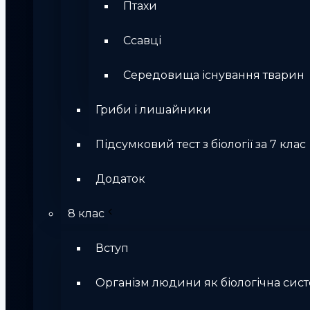
Птахи
Ссавці
Середовища існування тварин
Гриби і лишайники
Підсумковий тест з біології за 7 клас
Додаток
8 клас
Вступ
Організм людини як біологічна сис