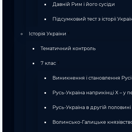
Давній Рим і його сусіди
Підсумковий тест з історії Україн
Історія України
Тематичний контроль
7 клас
Виникнення і становлення Русі
Русь-Україна наприкінці X – у п
Русь-Україна в другій половині Х
Волинсько-Галицьке князівств