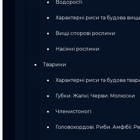
Водорості
Характерні риси та будова вищ
Вищі спорові рослини
Насінні рослини
Тварини
Характерні риси та будова твар
Губки. Жалкі. Черви. Молюски
Членистоногі
Головохордові. Риби. Амфібії. Ре