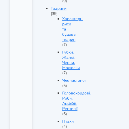
(9)
Тварини
(39)
Характерні
риси
та
будова
тварин
(7)
Губки.
Жалкі.
Черви.
Молюски
(7)
Членистоногі
(5)
Головохордові.
Риби.
Амфібії.
Рептилії
(6)
Птахи
(4)