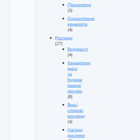
Прокаріоти
(3)
Одноклітинні
евкаріоти
(4)
Рослини
(27)
Водорості
(4)
Характерні
риси
та
будова
вищих
рослин
(8)
Вищі
спорові
рослини
(4)
Насінні
рослини