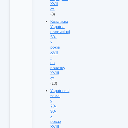
XVII
ст.
(8)
Козацька
Україна
наприкінці
50-
х
років
XVII
–
на
початку
XVIII
ст.
(10)
Українські
землі
у
20-
90-
х
роках
XVIII