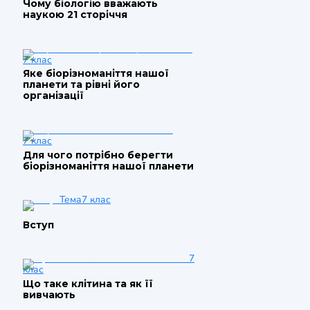
Чому біологію вважають
наукою 21 сторіччя
7 клас
Яке біорізноманіття нашої
планети та рівні його
організації
7 клас
Для чого потрібно берегти
біорізноманіття нашої планети
Тема
7 клас
Вступ
7
клас
Що таке клітина та як її
вивчають