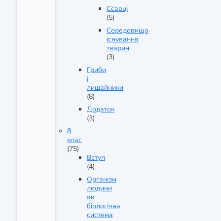
Ссавці
(5)
Середовища
існування
тварин
(3)
Гриби
і
лишайники
(8)
Додаток
(3)
8
клас
(75)
Вступ
(4)
Організм
людини
як
біологічна
система