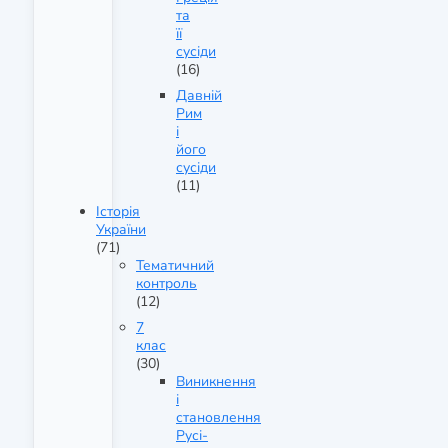
та
її
сусіди
(16)
Давній
Рим
і
його
сусіди
(11)
Історія
України
(71)
Тематичний
контроль
(12)
7
клас
(30)
Виникнення
і
становлення
Русі-