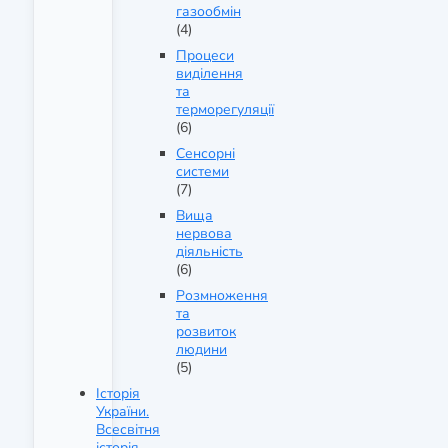
газообмін
(4)
Процеси
виділення
та
терморегуляції
(6)
Сенсорні
системи
(7)
Вища
нервова
діяльність
(6)
Розмноження
та
розвиток
людини
(5)
Історія
України.
Всесвітня
історія