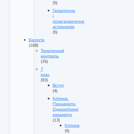
(5)
Галактична
і
позагалактична
астрономія
(5)
Біологія
(168)
Тематичний
контроль
(35)
7
клас
(93)
Вступ
(4)
Клітина.
Прокаріоти.
Одноклітинні
евкаріоти
(13)
Клітина
(5)