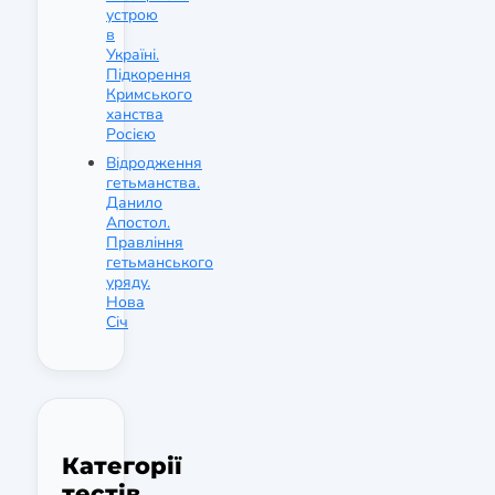
устрою
в
Україні.
Підкорення
Кримського
ханства
Росією
Відродження
гетьманства.
Данило
Апостол.
Правління
гетьманського
уряду.
Нова
Січ
Категорії
тестів