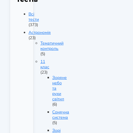
Всі
тести
(373)
Астрономія
(23)
Тематичний
контроль
(5)
11
клас
(23)
Зоряне
небо
та
рухи
світил
(6)
Сонячна
система
(5)
Зорі