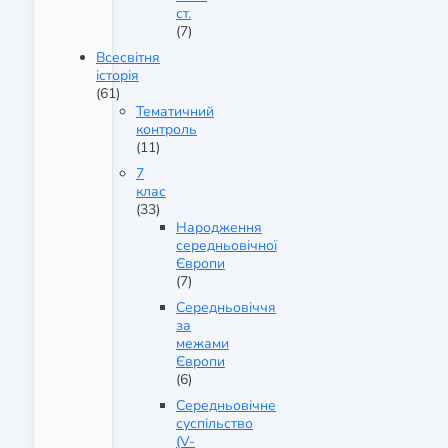
ст.
(7)
Всесвітня
історія
(61)
Тематичний
контроль
(11)
7
клас
(33)
Народження
середньовічної
Європи
(7)
Середньовіччя
за
межами
Європи
(6)
Середньовічне
суспільство
(V-