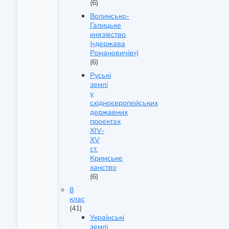
(6)
Волинсько-
Галицьке
князівство
(«держава
Романовичів»)
(6)
Руські
землі
у
східноєвропейських
державних
проектах
XIV-
XV
ст.
Кримське
ханство
(6)
8
клас
(41)
Українські
землі