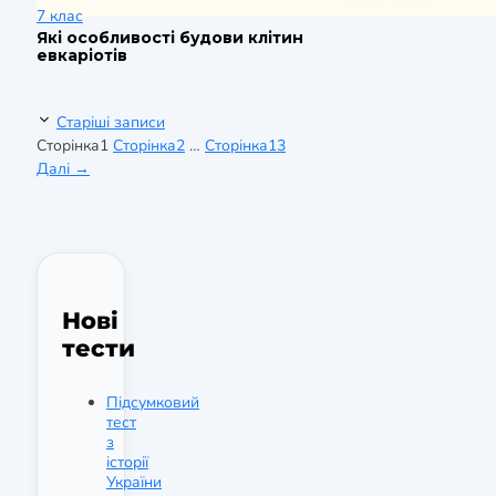
7 клас
Які особливості будови клітин
евкаріотів
Старіші записи
Сторінка
1
Сторінка
2
…
Сторінка
13
Далі
→
Нові
тести
Підсумковий
тест
з
історії
України