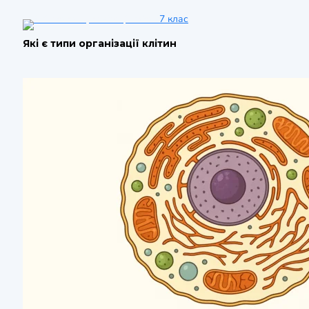
7 клас
Які є типи організації клітин