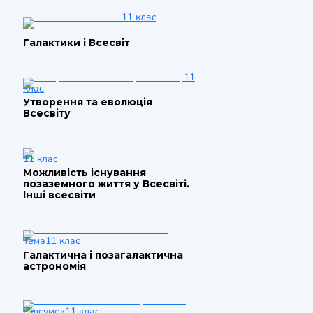
11 клас
Галактики і Всесвіт
11
клас
Утворення та еволюція
Всесвіту
11 клас
Можливість існування
позаземного життя у Всесвіті.
Інші всесвіти
Тема
11 клас
Галактична і позагалактична
астрономія
Підсумок
11 клас