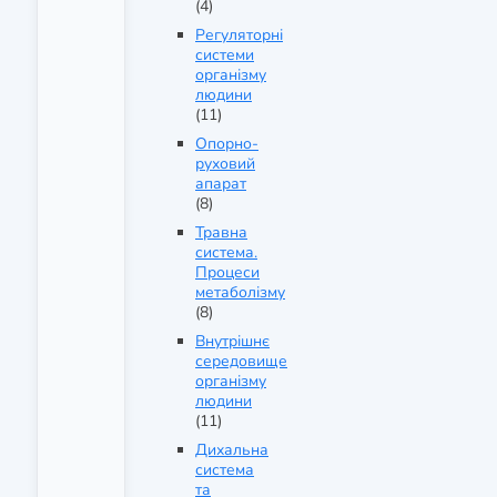
(4)
Регуляторні
системи
організму
людини
(11)
Опорно-
руховий
апарат
(8)
Травна
система.
Процеси
метаболізму
(8)
Внутрішнє
середовище
організму
людини
(11)
Дихальна
система
та