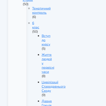
(50)
Тематичний
контроль
(6)
6
клас
(50)
Вступ
до
курсу
(5)
Життя
людей
у
первісні
часи
(8)
Цивілізації
Стародавнього
Сходу
(9)
Давня
Греція