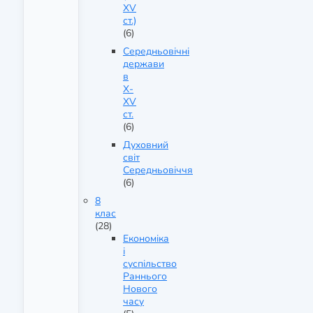
XV
ст.)
(6)
Середньовічні
держави
в
X-
XV
ст.
(6)
Духовний
світ
Середньовіччя
(6)
8
клас
(28)
Економіка
і
суспільство
Раннього
Нового
часу