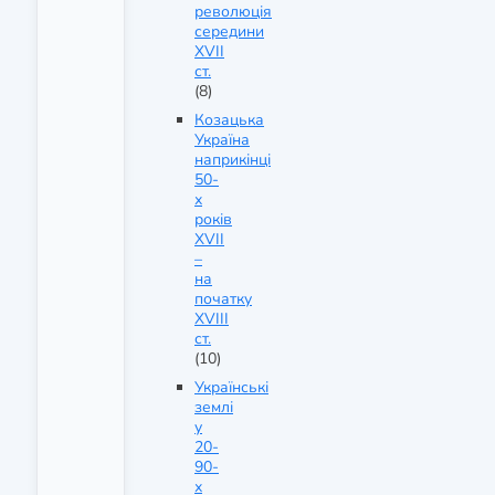
революція
середини
XVII
ст.
(8)
Козацька
Україна
наприкінці
50-
х
років
XVII
–
на
початку
XVIII
ст.
(10)
Українські
землі
у
20-
90-
х