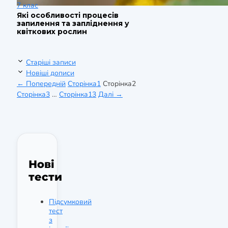
7 клас
Які особливості процесів
запилення та запліднення у
квіткових рослин
Старіші записи
Новіші дописи
←
Попередній
Сторінка
1
Сторінка
2
Сторінка
3
…
Сторінка
13
Далі
→
Нові
тести
Підсумковий
тест
з