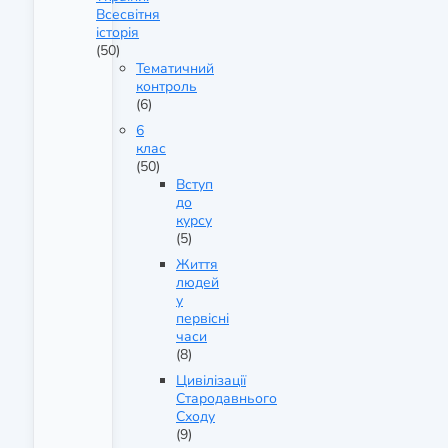
Всесвітня
історія
(50)
Тематичний
контроль
(6)
6
клас
(50)
Вступ
до
курсу
(5)
Життя
людей
у
первісні
часи
(8)
Цивілізації
Стародавнього
Сходу
(9)