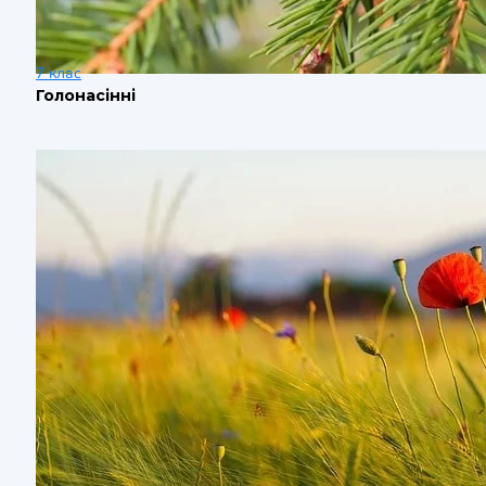
7 клас
Голонасінні