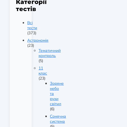
Категорії
тестів
Всі
тести
(373)
Астрономія
(23)
Тематичний
контроль
(5)
11
клас
(23)
Зоряне
небо
та
рухи
світил
(6)
Сонячна
система
(5)