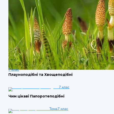
7 клас
Плауноподібні та Хвощеподібні
7 клас
Чим цікаві Папоротеподібні
Тема
7 клас