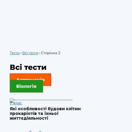
Тести
›
Всі тести
›
Сторінка 2
Всі тести
Астрономія
Біологія
7 клас
Які особливості будови клітин
прокаріотів та їхньої
життєдіяльності