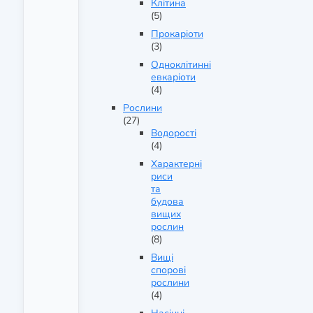
Клітина
(5)
Прокаріоти
(3)
Одноклітинні
евкаріоти
(4)
Рослини
(27)
Водорості
(4)
Характерні
риси
та
будова
вищих
рослин
(8)
Вищі
спорові
рослини
(4)