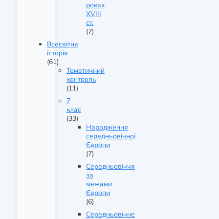
роках
XVIII
ст.
(7)
Всесвітня
історія
(61)
Тематичний
контроль
(11)
7
клас
(33)
Народження
середньовічної
Європи
(7)
Середньовіччя
за
межами
Європи
(6)
Середньовічне