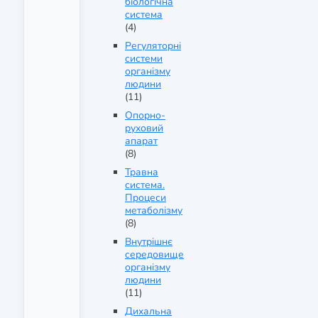
біологічна
система
(4)
Регуляторні
системи
організму
людини
(11)
Опорно-
руховий
апарат
(8)
Травна
система.
Процеси
метаболізму
(8)
Внутрішнє
середовище
організму
людини
(11)
Дихальна