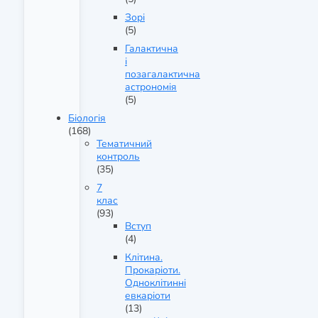
Зорі
(5)
Галактична
і
позагалактична
астрономія
(5)
Біологія
(168)
Тематичний
контроль
(35)
7
клас
(93)
Вступ
(4)
Клітина.
Прокаріоти.
Одноклітинні
евкаріоти
(13)