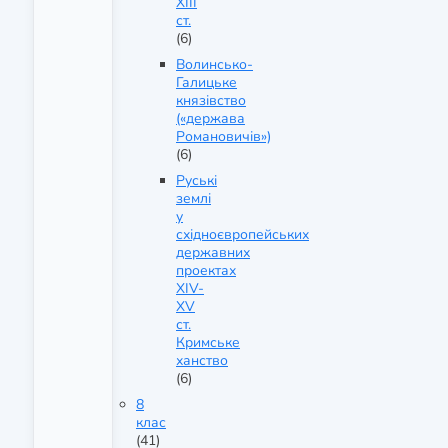
ХІІІ
ст.
(6)
Волинсько-
Галицьке
князівство
(«держава
Романовичів»)
(6)
Руські
землі
у
східноєвропейських
державних
проектах
XIV-
XV
ст.
Кримське
ханство
(6)
8
клас
(41)