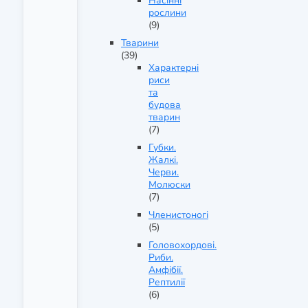
Насінні
рослини
(9)
Тварини
(39)
Характерні
риси
та
будова
тварин
(7)
Губки.
Жалкі.
Черви.
Молюски
(7)
Членистоногі
(5)
Головохордові.
Риби.
Амфібії.
Рептилії
(6)