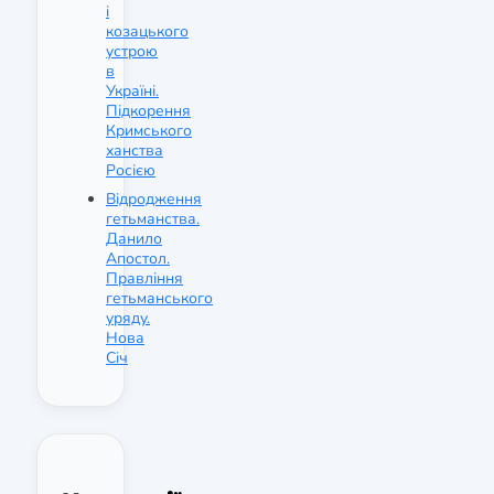
і
козацького
устрою
в
Україні.
Підкорення
Кримського
ханства
Росією
Відродження
гетьманства.
Данило
Апостол.
Правління
гетьманського
уряду.
Нова
Січ