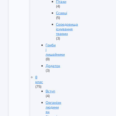
Птахи
(4)
Ссавці
(5)
Середовища
існування
тварин
(3)
Гриби
і
лишайники
(8)
Додаток
(3)
8
клас
(75)
Вступ
(4)
Організм
людини
як