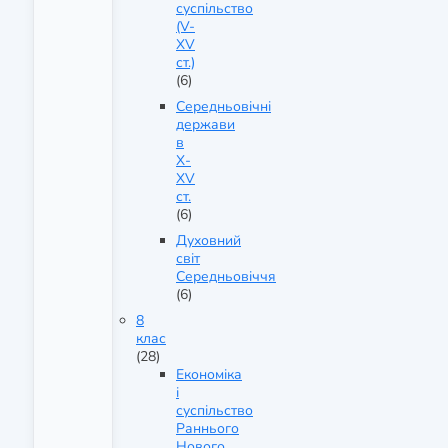
суспільство
(V-
XV
ст.)
(6)
Середньовічні
держави
в
X-
XV
ст.
(6)
Духовний
світ
Середньовіччя
(6)
8
клас
(28)
Економіка
і
суспільство
Раннього
Нового