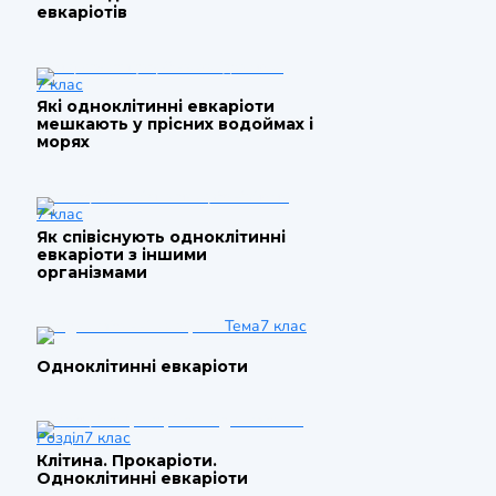
евкаріотів
7 клас
Які одноклітинні евкаріоти
мешкають у прісних водоймах і
морях
7 клас
Як співіснують одноклітинні
евкаріоти з іншими
організмами
Тема
7 клас
Одноклітинні евкаріоти
Розділ
7 клас
Клітина. Прокаріоти.
Одноклітинні евкаріоти