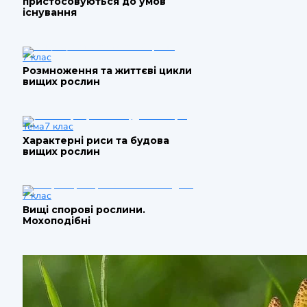
пристосовуються до умов
існування
7 клас
Розмноження та життєві цикли
вищих рослин
Тема
7 клас
Характерні риси та будова
вищих рослин
7 клас
Вищі спорові рослини.
Мохоподібні