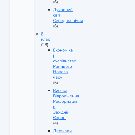
(6)
Духовний
світ
Середньовіччя
(6)
8
клас
(28)
Економіка
і
суспільство
Раннього
Нового
часу
(5)
Високе
Відродження.
Реформація
в
Західній
Європі
(4)
Держави