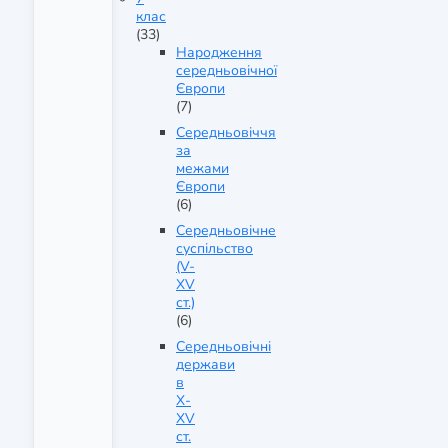
клас
(33)
Народження
середньовічної
Європи
(7)
Середньовіччя
за
межами
Європи
(6)
Середньовічне
суспільство
(V-
XV
ст.)
(6)
Середньовічні
держави
в
X-
XV
ст.