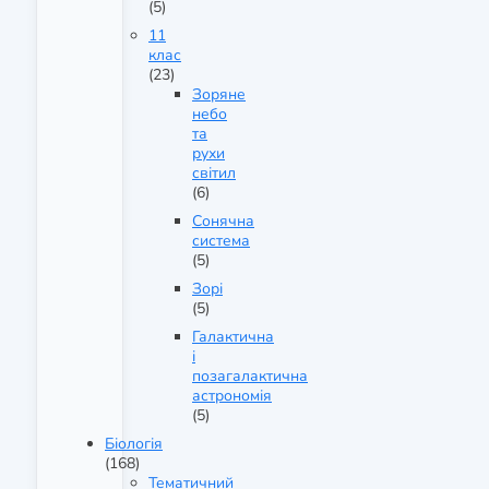
(5)
11
клас
(23)
Зоряне
небо
та
рухи
світил
(6)
Сонячна
система
(5)
Зорі
(5)
Галактична
і
позагалактична
астрономія
(5)
Біологія
(168)
Тематичний