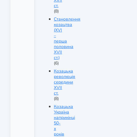
XVII
ст.
(8)
Становлення
козацтва
(XVI
–
перша
половина
XVII
ст.)
(6)
Козацька
революція
середини
XVII
ст.
(8)
Козацька
Україна
наприкінці
50-
х
років