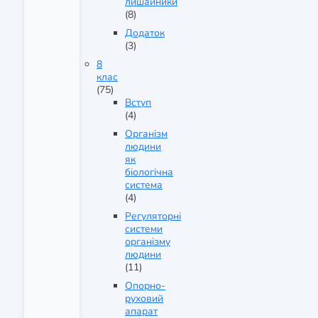
лишайники
(8)
Додаток
(3)
8
клас
(75)
Вступ
(4)
Організм
людини
як
біологічна
система
(4)
Регуляторні
системи
організму
людини
(11)
Опорно-
руховий
апарат