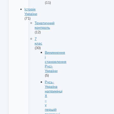
(11)
Історія
України
(71)
Тематичний
контроль
(12)
7
клас
(30)
Виникнення
і
становлення
Русі-
України
(5)
Русь-
Україна
наприкінці
X
–
у
першій