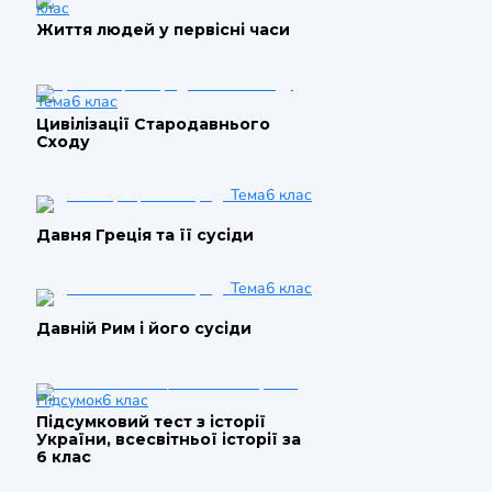
клас
Життя людей у первісні часи
Тема
6 клас
Цивілізації Стародавнього
Сходу
Тема
6 клас
Давня Греція та її сусіди
Тема
6 клас
Давній Рим і його сусіди
Підсумок
6 клас
Підсумковий тест з історії
України, всесвітньої історії за
6 клас