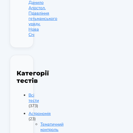
Данило
Апостол.
Правління
гетьманського
уряду.
Нова
Січ
Категорії
тестів
Всі
тести
(373)
Астрономія
(23)
Тематичний
контроль