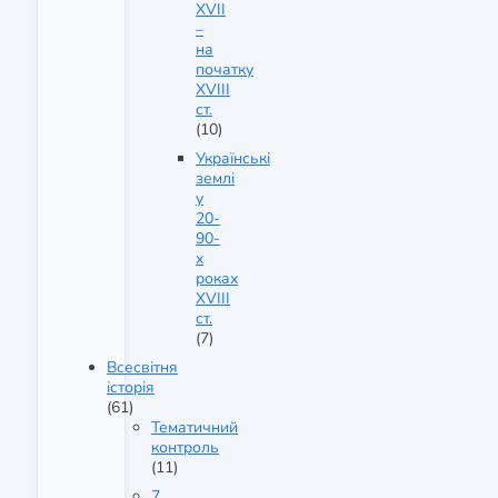
XVII
–
на
початку
XVIII
ст.
(10)
Українські
землі
у
20-
90-
х
роках
XVIII
ст.
(7)
Всесвітня
історія
(61)
Тематичний
контроль
(11)
7