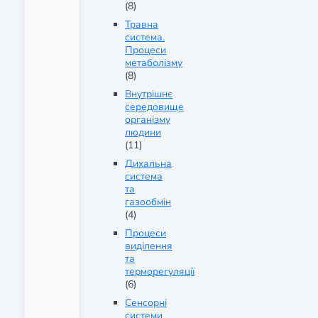
(8)
Травна
система.
Процеси
метаболізму
(8)
Внутрішнє
середовище
організму
людини
(11)
Дихальна
система
та
газообмін
(4)
Процеси
виділення
та
терморегуляції
(6)
Сенсорні
системи