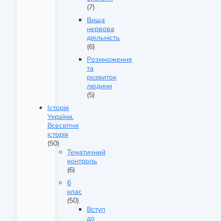
(7)
Вища
нервова
діяльність
(6)
Розмноження
та
розвиток
людини
(5)
Історія
України.
Всесвітня
історія
(50)
Тематичний
контроль
(6)
6
клас
(50)
Вступ
до