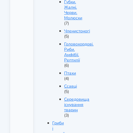
Губки.
Жалкі.
Черви.
Молюски
(7)
Членистоногі
(5)
Головохордові.
Риби.
Амфібії.
Рептилії
(6)
Птахи
(4)
Ссавці
(5)
Середовища
існування
тварин
(3)
Гриби
і