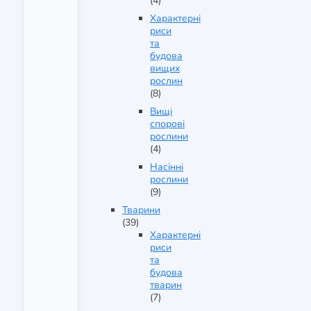
(4)
Характерні
риси
та
будова
вищих
рослин
(8)
Вищі
спорові
рослини
(4)
Насінні
рослини
(9)
Тварини
(39)
Характерні
риси
та
будова
тварин
(7)