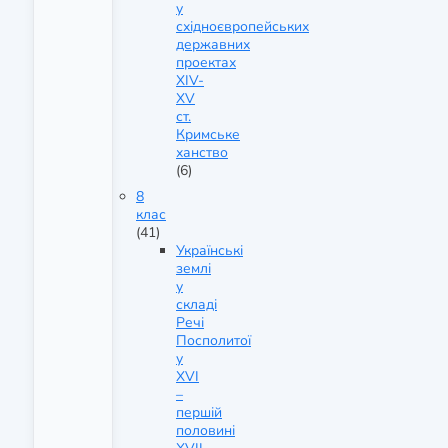
у
східноєвропейських
державних
проектах
XIV-
XV
ст.
Кримське
ханство
(6)
8
клас
(41)
Українські
землі
у
складі
Речі
Посполитої
у
XVI
–
першій
половині