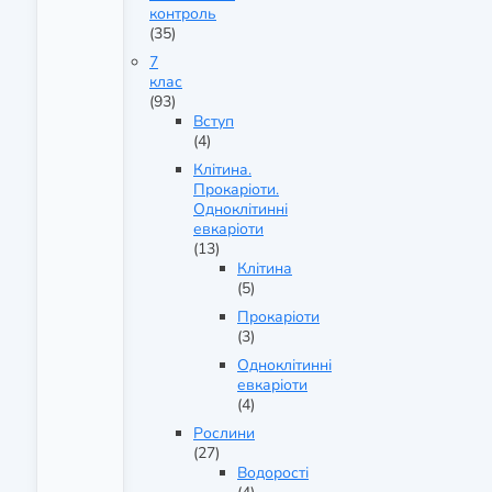
контроль
(35)
7
клас
(93)
Вступ
(4)
Клітина.
Прокаріоти.
Одноклітинні
евкаріоти
(13)
Клітина
(5)
Прокаріоти
(3)
Одноклітинні
евкаріоти
(4)
Рослини
(27)
Водорості