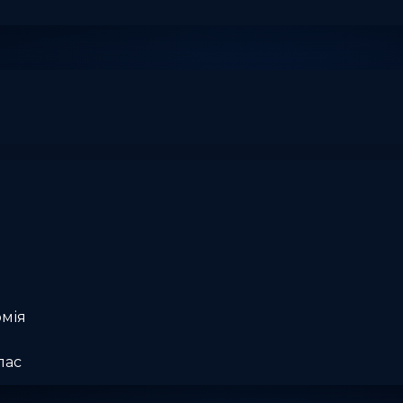
омія
лас