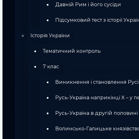
Давній Рим і його сусіди
Підсумковий тест з історії Україн
Історія України
Тематичний контроль
7 клас
Виникнення і становлення Русі
Русь-Україна наприкінці X – у п
Русь-Україна в другій половині Х
Волинсько-Галицьке князівств