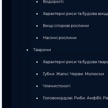
Водорості
Характерні риси та будова вищ
Вищі спорові рослини
Насінні рослини
Тварини
Характерні риси та будова твар
Губки. Жалкі. Черви. Молюски
Членистоногі
Головохордові. Риби. Амфібії. Ре