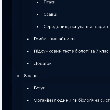
Птахи
Ссавці
Середовища існування тварин
Гриби і лишайники
Підсумковий тест з біології за 7 клас
Додаток
8 клас
Вступ
Організм людини як біологічна сис