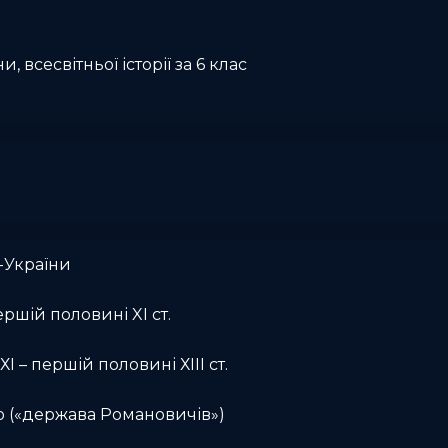
и, всесвітньої історії за 6 клас
-України
ершій половині XI ст.
І – першій половині ХІІІ ст.
о («держава Романовичів»)