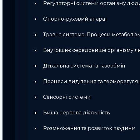
Регуляторні системи організму лю
Опорно-руховий апарат
Травна система. Процеси метаболіз
Внутрішнє середовище організму 
Дихальна система та газообмін
Процеси виділення та терморегуляц
Сенсорні системи
Вища нервова діяльність
Розмноження та розвиток людини