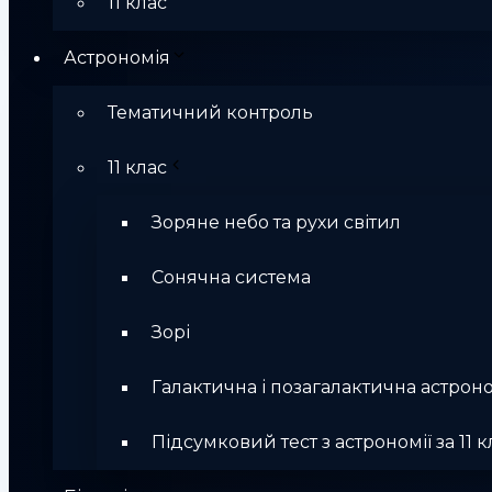
11 клас
Астрономія
Тематичний контроль
11 клас
Зоряне небо та рухи світил
Сонячна система
Зорі
Галактична і позагалактична астрон
Підсумковий тест з астрономії за 11 к