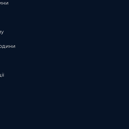
дини
му
людини
ії