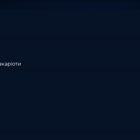
вкаріоти