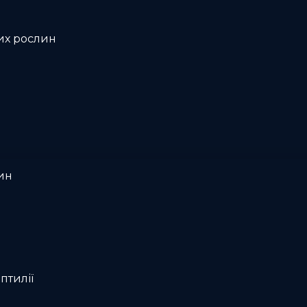
их рослин
ин
птилії