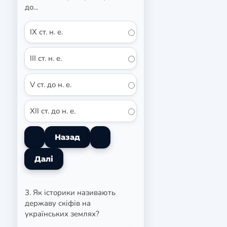
до...
IX ст. н. е.
ІІІ ст. н. е.
V ст. до н. е.
XII ст. до н. е.
3. Як історики називають
державу скіфів на
українських землях?