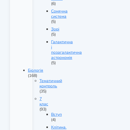
(6)
Сонячна
система
(5)
Зорі
(5)
Галактична
і
позагалактична
астрономія
(5)
Біологія
(168)
Тематичний
контроль
(35)
7
клас
(93)
Вступ
(4)
Клітина.