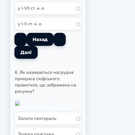
у I-VII ст. н. е.
у I-II ст. н. е.
6. Як називається нагрудна
прикраса скіфського
правителя, що зображена на
рисунку?
Золота пектораль
Золота пластина