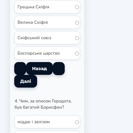
Грецька Скіфія
Велика Скіфія
Скіфський союз
Боспорське царство
4. Чим, за описом Геродота,
був багатий Борисфен?
міддю і залізом