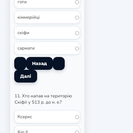
готи
кіммерійці
скіфи
сармати
11. Хто напав на територію
Скіфії у 513 р. до н. е.?
Ксеркс
Кір II