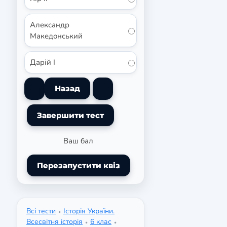
Александр
Македонський
Дарій I
Ваш бал
Перезапустити квіз
Всі тести
Історія України.
•
Всесвітня історія
6 клас
•
•