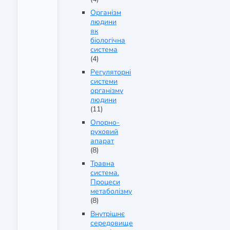
Організм
людини
як
біологічна
система
(4)
Регуляторні
системи
організму
людини
(11)
Опорно-
руховий
апарат
(8)
Травна
система.
Процеси
метаболізму
(8)
Внутрішнє
середовище