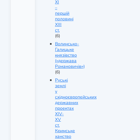
ХІ
–
першій
половині
ХІІІ
ст.
(6)
Волинсько-
Галицьке
князівство
(«держава
Романовичів»)
(6)
Руські
землі
у
східноєвропейських
державних
проектах
XIV-
XV
ст.
Кримське
ханство