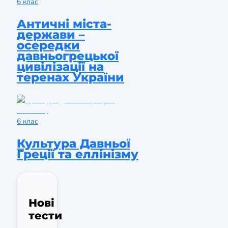
6 клас
Античні міста-
держави –
осередки
давньогрецької
цивілізації на
теренах України
6 клас
Культура Давньої
Греції та еллінізму
Нові
тести