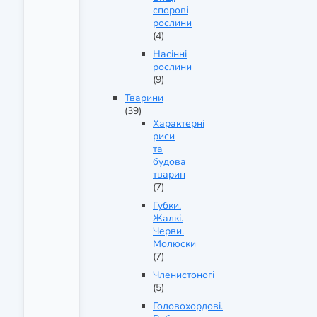
спорові
рослини
(4)
Насінні
рослини
(9)
Тварини
(39)
Характерні
риси
та
будова
тварин
(7)
Губки.
Жалкі.
Черви.
Молюски
(7)
Членистоногі
(5)
Головохордові.