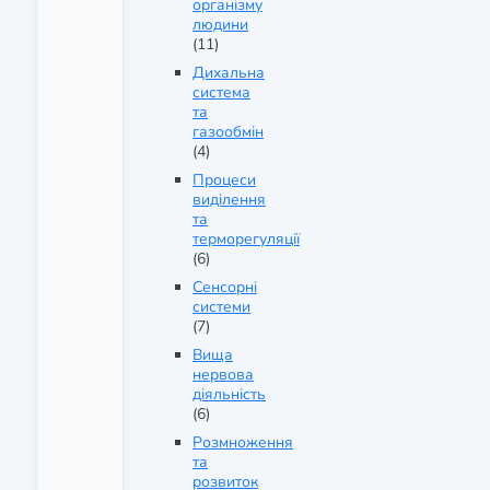
організму
людини
(11)
Дихальна
система
та
газообмін
(4)
Процеси
виділення
та
терморегуляції
(6)
Сенсорні
системи
(7)
Вища
нервова
діяльність
(6)
Розмноження
та
розвиток