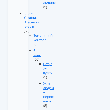
людини
(5)
Історія
України.
Всесвітня
історія
(50)
Тематичний
контроль
(6)
6
клас
(50)
Вступ
до
курсу
(5)
Життя
людей
у
первісні
часи
(8)