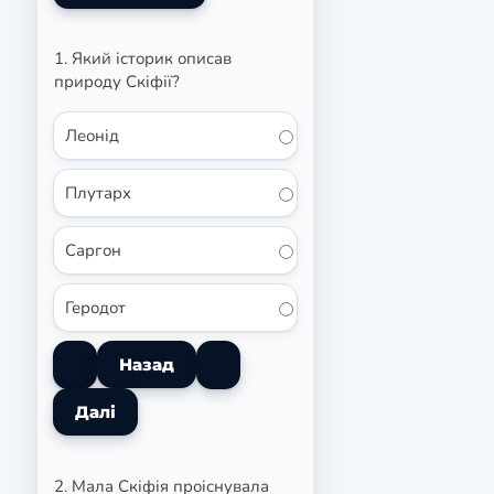
1. Який історик описав
природу Скіфії?
Леонід
Плутарх
Саргон
Геродот
2. Мала Скіфія проіснувала