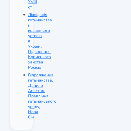
XVIII
ст.
Ліквідація
гетьманства
і
козацького
устрою
в
Україні.
Підкорення
Кримського
ханства
Росією
Відродження
гетьманства.
Данило
Апостол.
Правління
гетьманського
уряду.
Нова
Січ