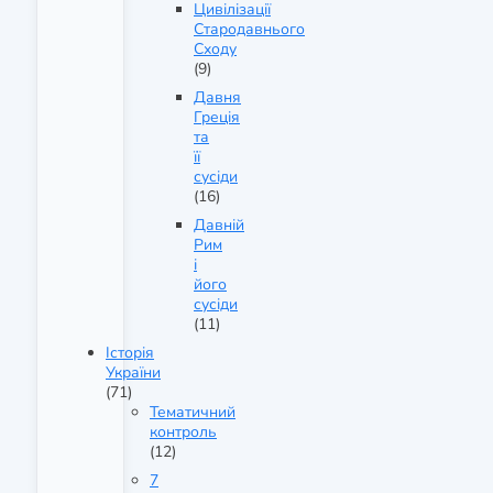
Цивілізації
Стародавнього
Сходу
(9)
Давня
Греція
та
її
сусіди
(16)
Давній
Рим
і
його
сусіди
(11)
Історія
України
(71)
Тематичний
контроль
(12)
7