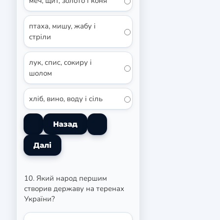
меч, щит, золото і коня
птаха, мишу, жабу і
стріли
лук, спис, сокиру і
шолом
хліб, вино, воду і сіль
10. Який народ першим
створив державу на теренах
України?