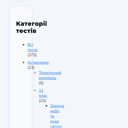
Категорії
тестів
Всі
тести
(373)
Астрономія
(23)
Тематичний
контроль
(5)
11
клас
(23)
Зоряне
небо
та
рухи
світил