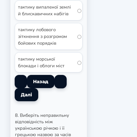
тактику випаленої землі
й блискавичних набігів
тактику лобового
зіткнення з розгромом
бойових порядків
тактику морської
блокади і облоги міст
8. Виберіть неправильну
відповідність між
українською річкою і її
грецькою назвою за часів