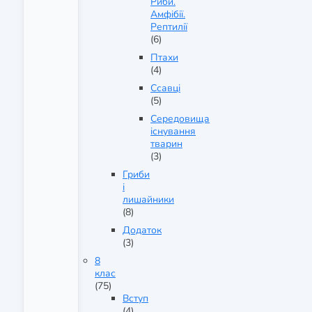
Риби.
Амфібії.
Рептилії
(6)
Птахи
(4)
Ссавці
(5)
Середовища
існування
тварин
(3)
Гриби
і
лишайники
(8)
Додаток
(3)
8
клас
(75)
Вступ
(4)