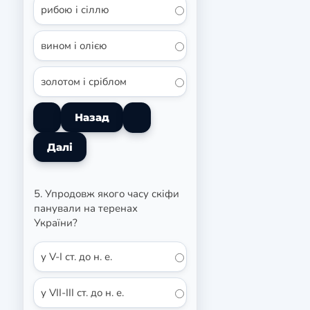
рибою і сіллю
вином і олією
золотом і сріблом
5. Упродовж якого часу скіфи
панували на теренах
України?
у V-I ст. до н. е.
у VII-III ст. до н. е.