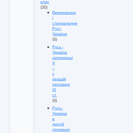
клас
(30)
Виникнення
і
становлення
Русі-
України
(5)
Русь-
Україна
наприкінці
X
–
у
першій
половині
XI
ст.
(5)
Русь-
Україна
в
другій
половині