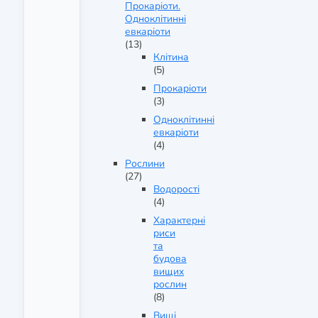
Прокаріоти.
Одноклітинні
евкаріоти
(13)
Клітина
(5)
Прокаріоти
(3)
Одноклітинні
евкаріоти
(4)
Рослини
(27)
Водорості
(4)
Характерні
риси
та
будова
вищих
рослин
(8)
Вищі