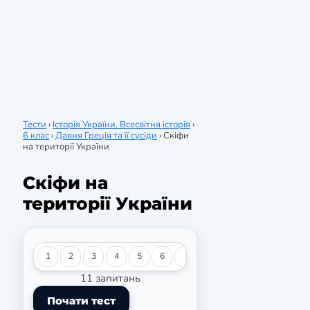
Тести
›
Історія України. Всесвітня історія
›
6 клас
›
Давня Греція та її сусіди
›
Скіфи
на території України
Скіфи на
території України
1
2
3
4
5
6
7
8
9
10
11
11 запитань