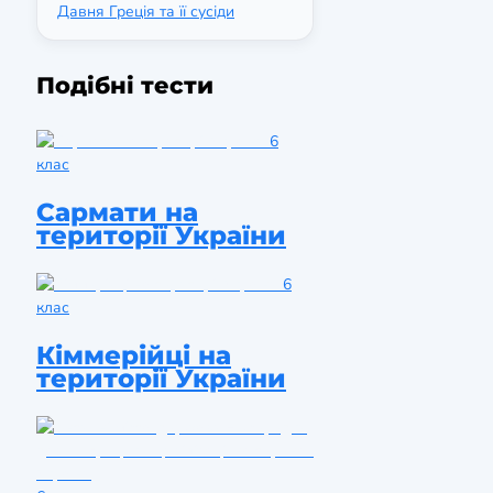
Давня Греція та її сусіди
Подібні тести
6
клас
Сармати на
території України
6
клас
Кіммерійці на
території України