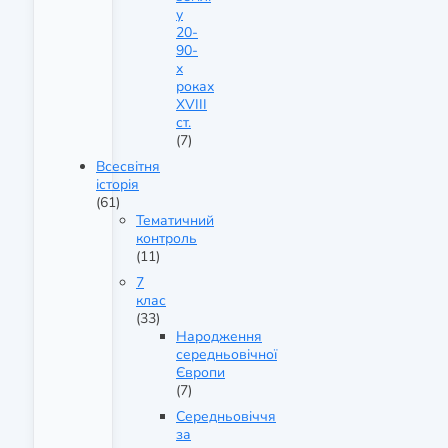
у
20-
90-
х
роках
XVIII
ст.
(7)
Всесвітня
історія
(61)
Тематичний
контроль
(11)
7
клас
(33)
Народження
середньовічної
Європи
(7)
Середньовіччя
за