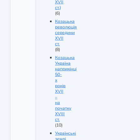
XVII
ст.)
(6)
Козацька
революція
середини
XVII
ст.
(8)
Козацька
Україна
наприкінці
50-
х
років
XVII
–
на
початку
XVIII
ст.
(10)
Українські
землі