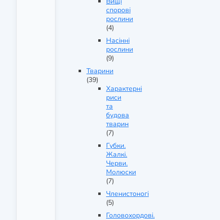
Вищі
спорові
рослини
(4)
Насінні
рослини
(9)
Тварини
(39)
Характерні
риси
та
будова
тварин
(7)
Губки.
Жалкі.
Черви.
Молюски
(7)
Членистоногі
(5)
Головохордові.