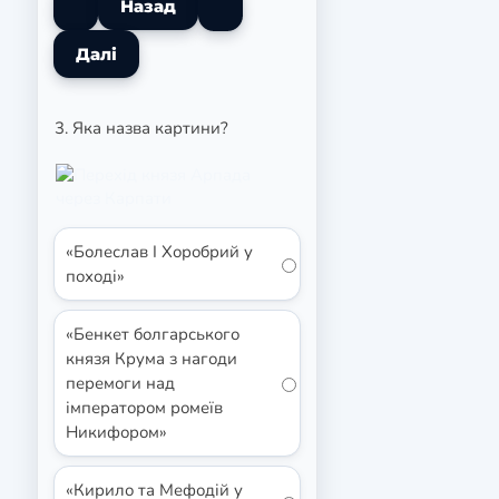
3. Яка назва картини?
«Болеслав I Хоробрий у
поході»
«Бенкет болгарського
князя Крума з нагоди
перемоги над
імператором ромеїв
Никифором»
«Кирило та Мефодій у