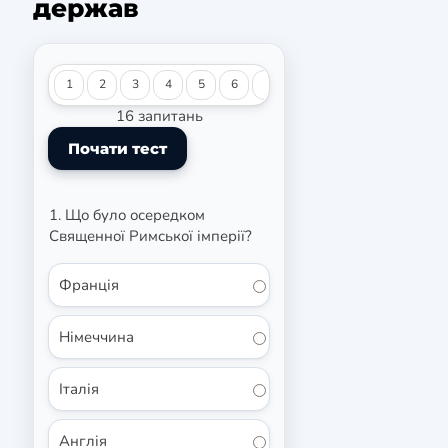
держав
1
2
3
4
5
6
7
8
9
10
11
12
16 запитань
1. Що було осередком
Священної Римської імперії?
Франція
Німеччина
Італія
Англія