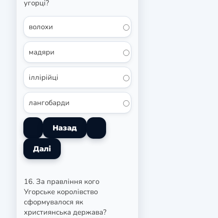
угорці?
волохи
мадяри
іллірійці
лангобарди
16. За правління кого
Угорське королівство
сформувалося як
християнська держава?