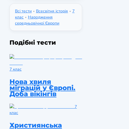
Всі тести
Всесвітня історія
7
•
•
клас
Народження
•
середньовічної Європи
Подібні тести
7 клас
Нова хвиля
міграцій у Європі.
Доба вікінгів
7
клас
Християнська