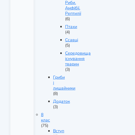
Риби.
Амфібії.
Рептилії
(6)
Птахи
(4)
Ссавці
(5)
Середовища
існування
тварин
(3)
Гриби
і
лишайники
(8)
Додаток
(3)
8
клас
(75)
Вступ