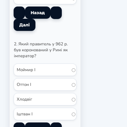
2. Який правитель у 962 р.
був коронований у Римі як
імператор?
Моймир I
Оттон I
Хлодвіг
Іштван I