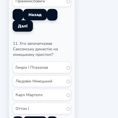
Пржемисловичі
11. Хто започаткував
Саксонську династію на
німецькому престолі?
Генріх I Птахолов
Людовік Німецький
Карл Мартелл
Оттон I