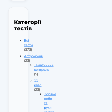
Категорії
тестів
Всі
тести
(373)
Астрономія
(23)
Тематичний
контроль
(5)
11
клас
(23)
Зоряне
небо
та
рухи