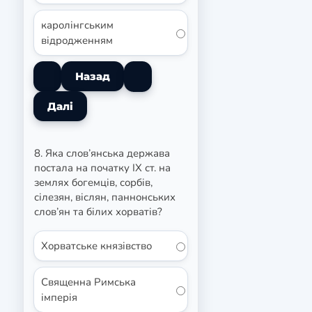
каролінгським
відродженням
8. Яка слов’янська держава
постала на початку ІХ ст. на
землях богемців, сорбів,
сілезян, віслян, паннонських
слов’ян та білих хорватів?
Хорватське князівство
Священна Римська
імперія