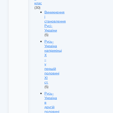
клас
(30)
Виникнення
і
становлення
Русі-
України
(5)
Русь-
Україна
наприкінці
X
–
у
першій
половині
XI
ст.
(5)
Русь-
Україна
в
другій
половині