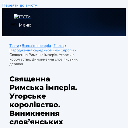
Перейти до вмісту
Меню
Тести
›
Всесвітня історія
›
7 клас
›
Народження середньовічної Європи
›
Священна Римська імперія. Угорське
королівство. Виникнення слов’янських
держав
Священна
Римська імперія.
Угорське
королівство.
Виникнення
слов’янських