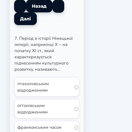
7. Період в історії Німецької
імперії, наприкінці Х – на
початку ХІ ст., який
характеризується
піднесенням культурного
розвитку, називають...
птахоловським
відродженням
оттонівським
відродженням
франконським часом