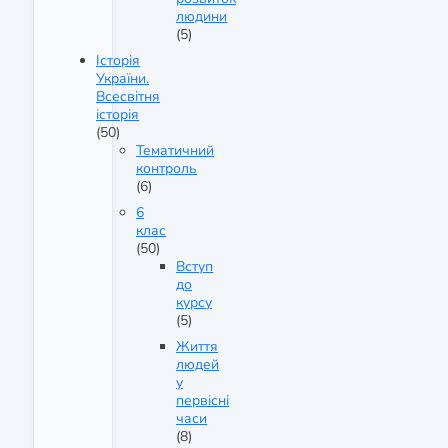
людини
(5)
Історія
України.
Всесвітня
історія
(50)
Тематичний
контроль
(6)
6
клас
(50)
Вступ
до
курсу
(5)
Життя
людей
у
первісні
часи
(8)