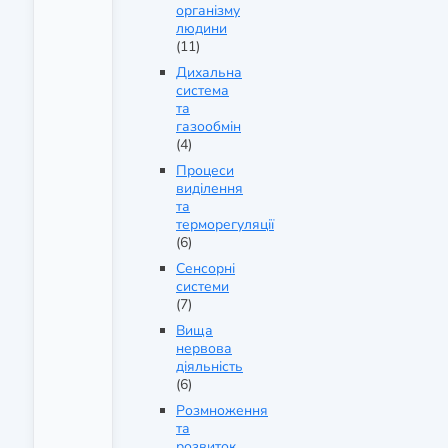
організму
людини
(11)
Дихальна
система
та
газообмін
(4)
Процеси
виділення
та
терморегуляції
(6)
Сенсорні
системи
(7)
Вища
нервова
діяльність
(6)
Розмноження
та
розвиток