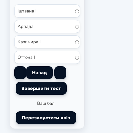
Іштвана I
Арпада
Казимира I
Оттона I
Ваш бал
Перезапустити квіз