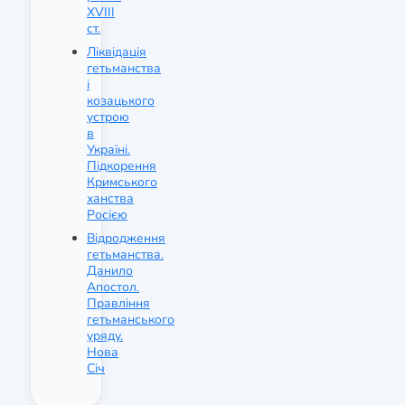
XVIII
ст.
Ліквідація
гетьманства
і
козацького
устрою
в
Україні.
Підкорення
Кримського
ханства
Росією
Відродження
гетьманства.
Данило
Апостол.
Правління
гетьманського
уряду.
Нова
Січ