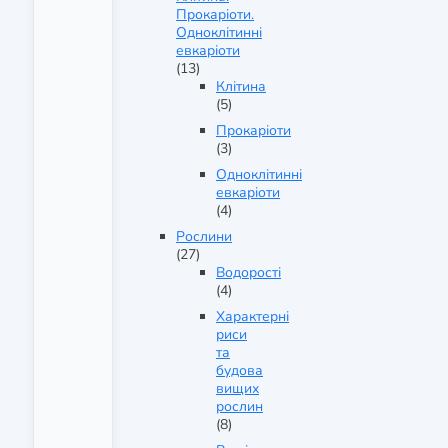
Прокаріоти.
Одноклітинні
евкаріоти
(13)
Клітина
(5)
Прокаріоти
(3)
Одноклітинні
евкаріоти
(4)
Рослини
(27)
Водорості
(4)
Характерні
риси
та
будова
вищих
рослин
(8)