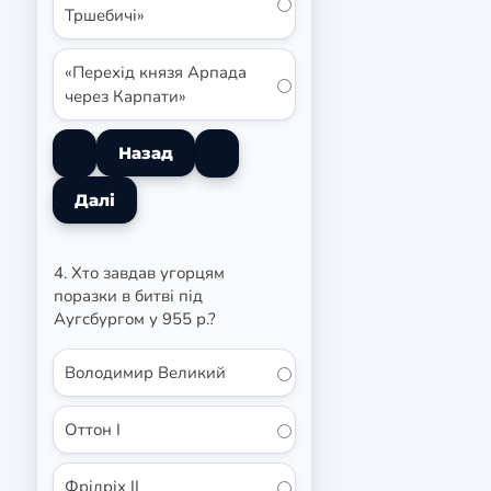
Тршебичі»
«Перехід князя Арпада
через Карпати»
4. Хто завдав угорцям
поразки в битві під
Аугсбургом у 955 р.?
Володимир Великий
Оттон I
Фрідріх II