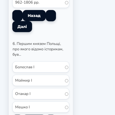
962-1806 рр.
6. Першим князем Польщі,
про якого відомо історикам,
був...
Болеслав I
Моймир I
Отакар I
Мешко I