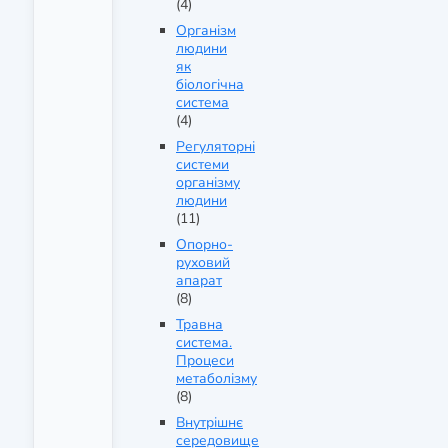
(4)
Організм
людини
як
біологічна
система
(4)
Регуляторні
системи
організму
людини
(11)
Опорно-
руховий
апарат
(8)
Травна
система.
Процеси
метаболізму
(8)
Внутрішнє
середовище