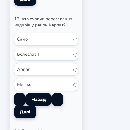
13. Хто очолив переселення
мадярів у район Карпат?
Само
Болеслав I
Арпад
Мешко I