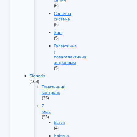
світил
(6)
Сонячна
система
(5)
Зорі
(5)
Галактична
і
позагалактична
астрономія
(5)
Біологія
(168)
Тематичний
контроль
(35)
7
клас
(93)
Вступ
(4)
Клітина.