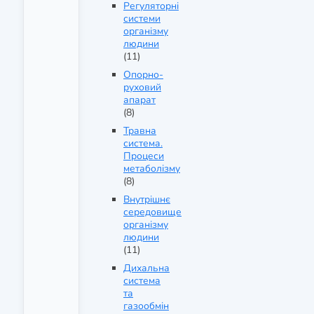
Регуляторні
системи
організму
людини
(11)
Опорно-
руховий
апарат
(8)
Травна
система.
Процеси
метаболізму
(8)
Внутрішнє
середовище
організму
людини
(11)
Дихальна
система
та
газообмін