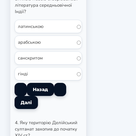
література середньовічної
Індії?
латинською
арабською
санскритом
гінді
4. Яку територію Делійський
султанат захопив до початку
XIV ст.?