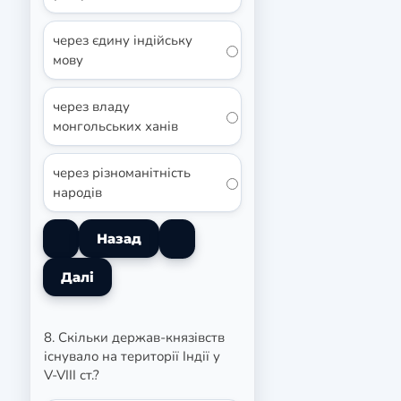
через єдину індійську
мову
через владу
монгольських ханів
через різноманітність
народів
8. Скільки держав-князівств
існувало на території Індії у
V-VIII ст.?