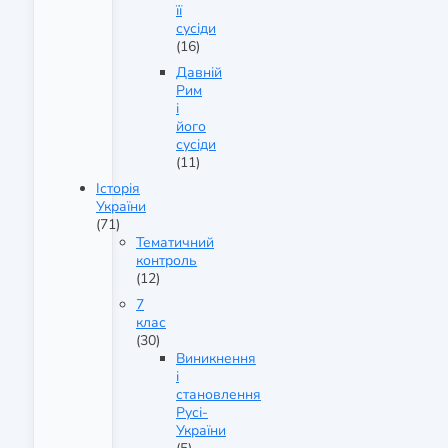
її
сусіди
(16)
Давній
Рим
і
його
сусіди
(11)
Історія
України
(71)
Тематичний
контроль
(12)
7
клас
(30)
Виникнення
і
становлення
Русі-
України