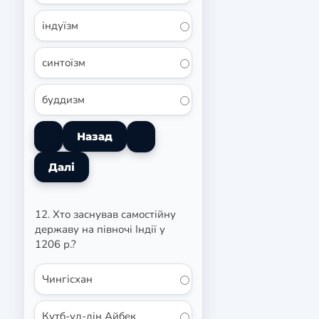
індуїзм
синтоїзм
буддизм
12. Хто заснував самостійну
державу на півночі Індії у
1206 р.?
Чингісхан
Кутб-уд-дін Айбек