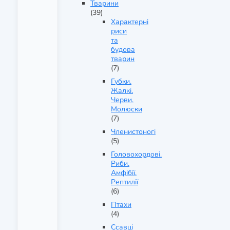
Тварини
(39)
Характерні
риси
та
будова
тварин
(7)
Губки.
Жалкі.
Черви.
Молюски
(7)
Членистоногі
(5)
Головохордові.
Риби.
Амфібії.
Рептилії
(6)
Птахи
(4)
Ссавці