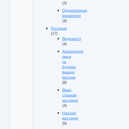
(3)
Одноклітинні
евкаріоти
(4)
Рослини
(27)
Водорості
(4)
Характерні
риси
та
будова
вищих
рослин
(8)
Вищі
спорові
рослини
(4)
Насінні
рослини
(9)