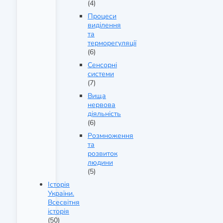
(4)
Процеси
виділення
та
терморегуляції
(6)
Сенсорні
системи
(7)
Вища
нервова
діяльність
(6)
Розмноження
та
розвиток
людини
(5)
Історія
України.
Всесвітня
історія
(50)