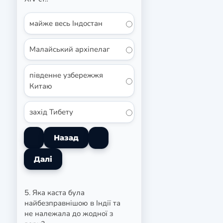
майже весь Індостан
Малайський архіпелаг
південне узбережжя
Китаю
захід Тибету
5. Яка каста була
найбезправнішою в Індії та
не належала до жодної з