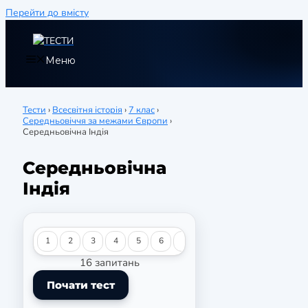
Перейти до вмісту
Меню
Тести
›
Всесвітня історія
›
7 клас
›
Середньовіччя за межами Європи
›
Середньовічна Індія
Середньовічна
Індія
1
2
3
4
5
6
7
8
9
10
11
12
16 запитань