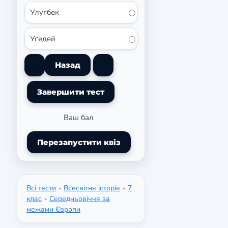
Улугбек
Уґедей
Ваш бал
Перезапустити квіз
Всі тести
Всесвітня історія
7
•
•
клас
Середньовіччя за
•
межами Європи