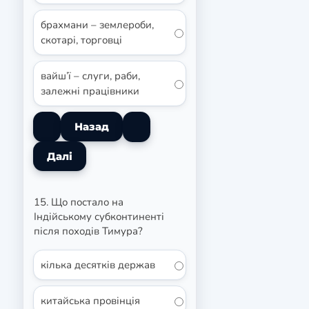
брахмани – землероби,
скотарі, торговці
вайш’ї – слуги, раби,
залежні працівники
15. Що постало на
Індійському субконтиненті
після походів Тимура?
кілька десятків держав
китайська провінція