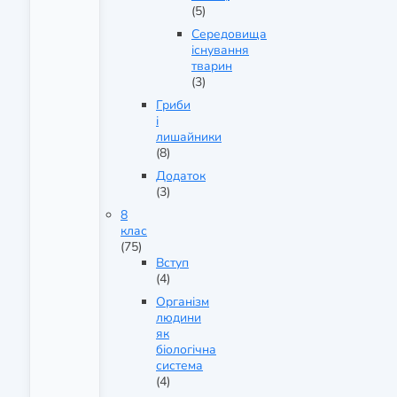
(5)
Середовища
існування
тварин
(3)
Гриби
і
лишайники
(8)
Додаток
(3)
8
клас
(75)
Вступ
(4)
Організм
людини
як
біологічна
система
(4)