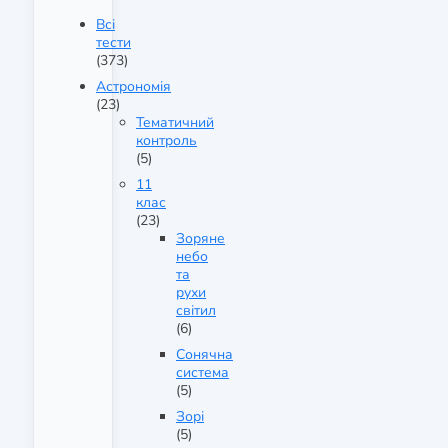
Всі
тести
(373)
Астрономія
(23)
Тематичний
контроль
(5)
11
клас
(23)
Зоряне
небо
та
рухи
світил
(6)
Сонячна
система
(5)
Зорі
(5)