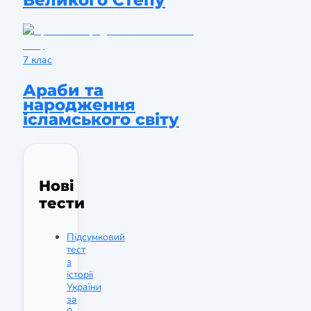
7 клас
Араби та
народження
ісламського світу
Нові
тести
Підсумковий
тест
з
історії
України
за