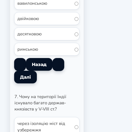
вавилонською
двійковою
десятковою
римською
7. Чому на території Індії
існувало багато держав-
князівств у V-VIII ст.?
через ізоляцію міст від
узбережжя