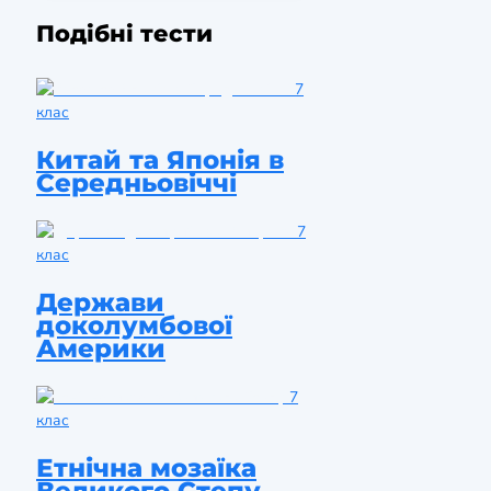
Подібні тести
7
клас
Китай та Японія в
Середньовіччі
7
клас
Держави
доколумбової
Америки
7
клас
Етнічна мозаїка
Великого Степу