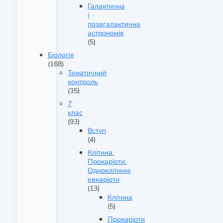
Галактична
і
позагалактична
астрономія
(5)
Біологія
(168)
Тематичний
контроль
(35)
7
клас
(93)
Вступ
(4)
Клітина.
Прокаріоти.
Одноклітинні
евкаріоти
(13)
Клітина
(5)
Прокаріоти