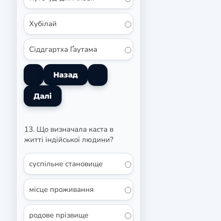
Хубілай
Сіддгартха Ґаутама
13. Що визначала каста в
житті індійської людини?
суспільне становище
місце проживання
родове прізвище