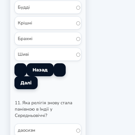
Будді
Крішні
Брахмі
Шиві
11. Яка релігія знову стала
панівною в Індії у
Середньовіччі?
даосизм