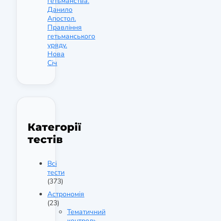
гетьманства.
Данило
Апостол.
Правління
гетьманського
уряду.
Нова
Січ
Категорії
тестів
Всі
тести
(373)
Астрономія
(23)
Тематичний
контроль