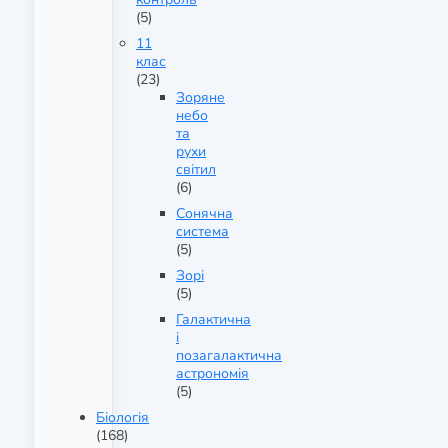
(5)
11
клас
(23)
Зоряне
небо
та
рухи
світил
(6)
Сонячна
система
(5)
Зорі
(5)
Галактична
і
позагалактична
астрономія
(5)
Біологія
(168)