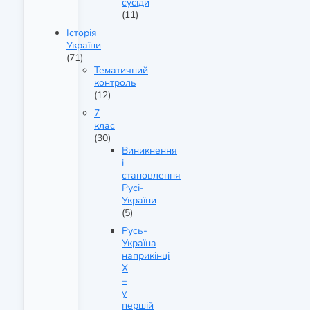
сусіди
(11)
Історія
України
(71)
Тематичний
контроль
(12)
7
клас
(30)
Виникнення
і
становлення
Русі-
України
(5)
Русь-
Україна
наприкінці
X
–
у
першій