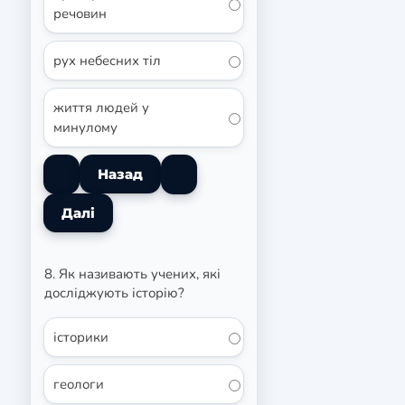
речовин
рух небесних тіл
життя людей у
минулому
8. Як називають учених, які
досліджують історію?
історики
геологи