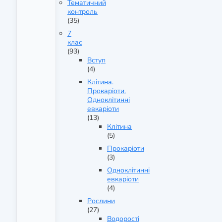
Тематичний
контроль
(35)
7
клас
(93)
Вступ
(4)
Клітина.
Прокаріоти.
Одноклітинні
евкаріоти
(13)
Клітина
(5)
Прокаріоти
(3)
Одноклітинні
евкаріоти
(4)
Рослини
(27)
Водорості