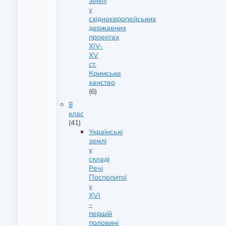
землі
у
східноєвропейських
державних
проектах
XIV-
XV
ст.
Кримське
ханство
(6)
8
клас
(41)
Українські
землі
у
складі
Речі
Посполитої
у
XVI
–
першій
половині