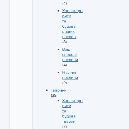
(4)
Характерні
риси
та
будова
вищих
рослин
(8)
Вищі
спорові
рослини
(4)
Насінні
рослини
(9)
Тварини
(39)
Характерні
риси
та
будова
тварин
(7)