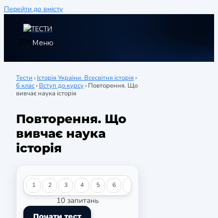
Перейти до вмісту
Меню
Тести
›
Історія України. Всесвітня історія
›
6 клас
›
Вступ до курсу
›
Повторення. Що
вивчає наука історія
Повторення. Що
вивчає наука
історія
1
2
3
4
5
6
7
8
9
10
10 запитань