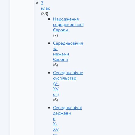
7
клас
(33)
Народження
середньовічної
Європи
(7)
Середньовіччя
за
межами
Європи
(6)
Середньовічне
суспільство
(V-
XV
ст.)
(6)
Середньовічні
держави
в
X-
XV
ст.