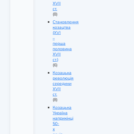
XVII
ст.
(8)
Становлення
козацтва
(XVI
–
перша
половина
XVII
ст.)
(6)
Козацька
революція
середини
XVII
ст.
(8)
Козацька
Україна
наприкінці
50-
х