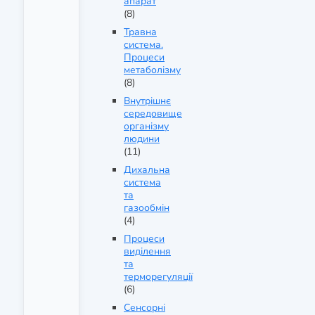
апарат
(8)
Травна
система.
Процеси
метаболізму
(8)
Внутрішнє
середовище
організму
людини
(11)
Дихальна
система
та
газообмін
(4)
Процеси
виділення
та
терморегуляції
(6)
Сенсорні