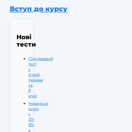
Вступ до курсу
Нові
тести
Підсумковий
тест
з
історії
України
за
8
клас
Українські
землі
у
20-
90-
х