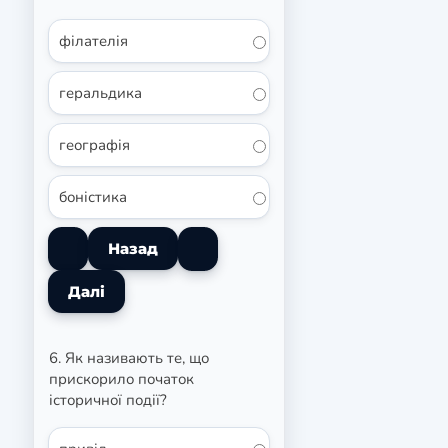
філателія
геральдика
географія
боністика
6. Як називають те, що
прискорило початок
історичної події?