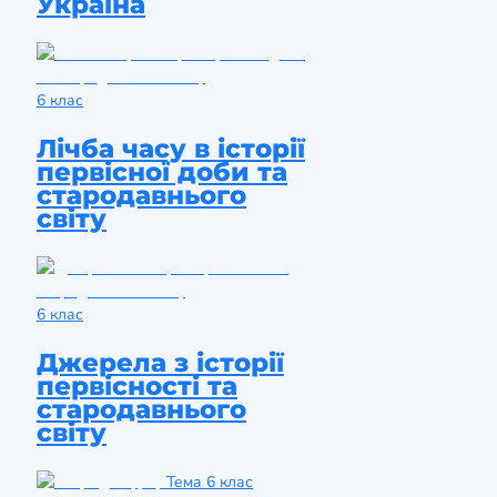
Україна
6 клас
Лічба часу в історії
первісної доби та
стародавнього
світу
6 клас
Джерела з історії
первісності та
стародавнього
світу
Тема
6 клас