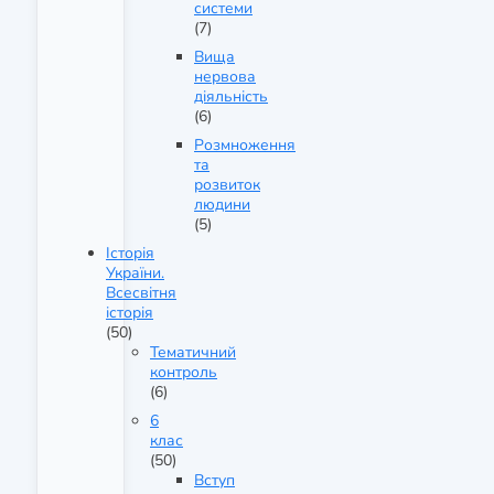
системи
(7)
Вища
нервова
діяльність
(6)
Розмноження
та
розвиток
людини
(5)
Історія
України.
Всесвітня
історія
(50)
Тематичний
контроль
(6)
6
клас
(50)
Вступ