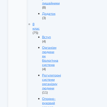
лишайники
(8)
Додаток
(3)
8
клас
(75)
Вступ
(4)
Організм
людини
як
біологічна
система
(4)
Регуляторні
системи
організму
людини
(11)
Опорно-
руховий