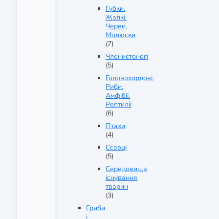
Губки.
Жалкі.
Черви.
Молюски
(7)
Членистоногі
(5)
Головохордові.
Риби.
Амфібії.
Рептилії
(6)
Птахи
(4)
Ссавці
(5)
Середовища
існування
тварин
(3)
Гриби
і