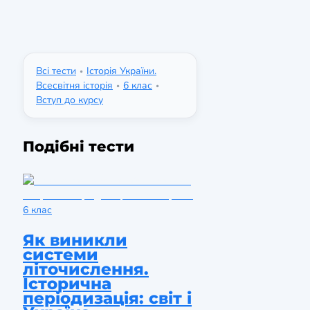
Всі тести
Історія України.
•
Всесвітня історія
6 клас
•
•
Вступ до курсу
Подібні тести
6 клас
Як виникли
системи
літочислення.
Історична
періодизація: світ і