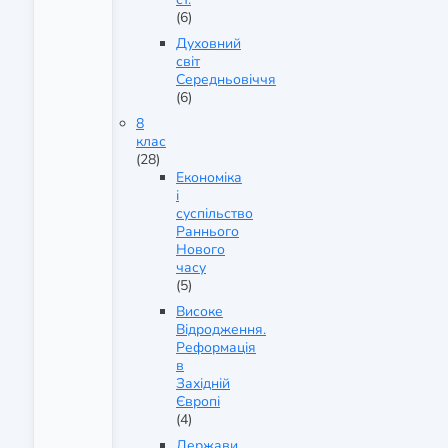
(6)
Духовний
світ
Середньовіччя
(6)
8
клас
(28)
Економіка
і
суспільство
Раннього
Нового
часу
(5)
Високе
Відродження.
Реформація
в
Західній
Європі
(4)
Держави