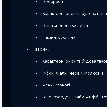
Водорості
Характерні риси та будова вищ
Вищі спорові рослини
Насінні рослини
Тварини
Характерні риси та будова твар
Губки. Жалкі. Черви. Молюски
Членистоногі
Головохордові. Риби. Амфібії. Ре