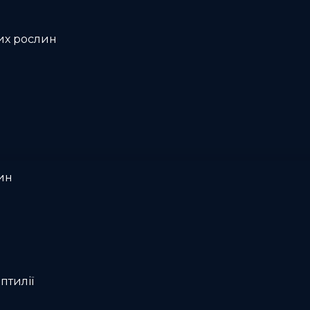
их рослин
ин
птилії