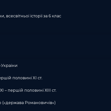
и, всесвітньої історії за 6 клас
-України
ершій половині XI ст.
І – першій половині ХІІІ ст.
о («держава Романовичів»)