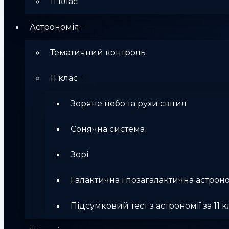
11 клас
Астрономія
Тематичний контроль
11 клас
Зоряне небо та рухи світил
Сонячна система
Зорі
Галактична і позагалактична астрон
Підсумковий тест з астрономії за 11 к