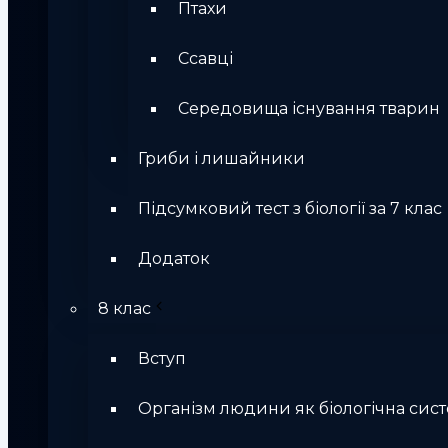
Птахи
Ссавці
Середовища існування тварин
Гриби і лишайники
Підсумковий тест з біології за 7 клас
Додаток
8 клас
Вступ
Організм людини як біологічна сис