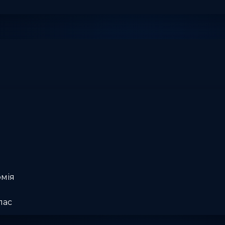
омія
лас