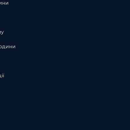
дини
му
людини
ії