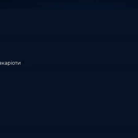
вкаріоти