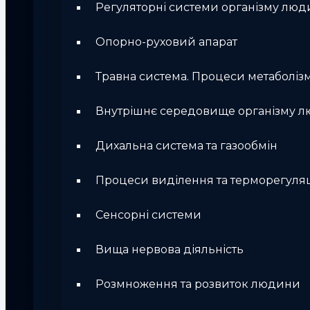
Регуляторні системи організму лю
Опорно-руховий апарат
Травна система. Процеси метаболіз
Внутрішнє середовище організму 
Дихальна система та газообмін
Процеси виділення та терморегуляц
Сенсорні системи
Вища нервова діяльність
Розмноження та розвиток людини