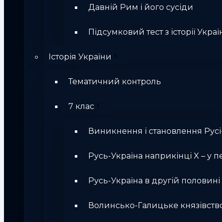
Давній Рим і його сусіди
Підсумковий тест з історії Україн
Історія України
Тематичний контроль
7 клас
Виникнення і становлення Русі
Русь-Україна наприкінці X – у п
Русь-Україна в другій половині Х
Волинсько-Галицьке князівств