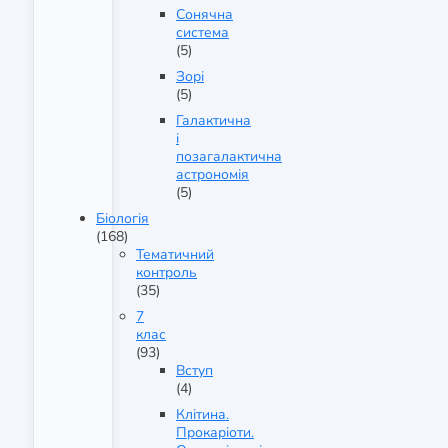
Сонячна
система
(5)
Зорі
(5)
Галактична
і
позагалактична
астрономія
(5)
Біологія
(168)
Тематичний
контроль
(35)
7
клас
(93)
Вступ
(4)
Клітина.
Прокаріоти.