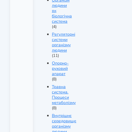
Організм
людини
як
біологічна
система
(4)
Регуляторні
системи
організму
людини
(11)
Опорно-
руховий
апарат
(8)
Травна
система.
Процеси
метаболізму
(8)
Внутрішнє
середовище
організму
людини