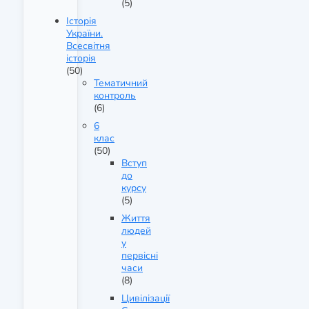
(5)
Історія
України.
Всесвітня
історія
(50)
Тематичний
контроль
(6)
6
клас
(50)
Вступ
до
курсу
(5)
Життя
людей
у
первісні
часи
(8)
Цивілізації