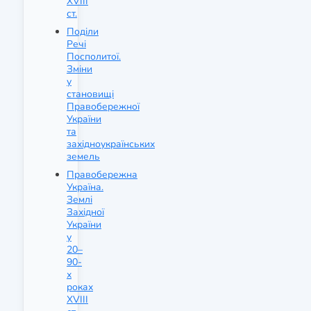
XVIII
ст.
Поділи
Речі
Посполитої.
Зміни
у
становищі
Правобережної
України
та
західноукраїнських
земель
Правобережна
Україна.
Землі
Західної
України
у
20–
90-
х
роках
XVIII