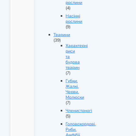
рослини
(4)
Насінні
рослини
(9)
Тварини
(39)
Характерні
риси
та
будова
тварин
(7)
Губки.
Жалкі.
Черви.
Молюски
(7)
Членистоногі
(5)
Головохордові.
Риби.
Амфібії.