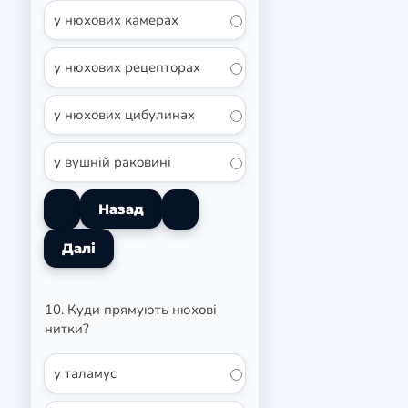
у нюхових камерах
у нюхових рецепторах
у нюхових цибулинах
у вушній раковині
10. Куди прямують нюхові
нитки?
у таламус