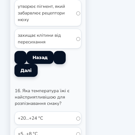
утворює пігмент, який
забарвлює рецептори
нюху
захищає клітини від
пересихання
16. Яка температура їжі є
найсприятливішою для
розпізнавання смаку?
+20…+24 °С
+5…+8 °С