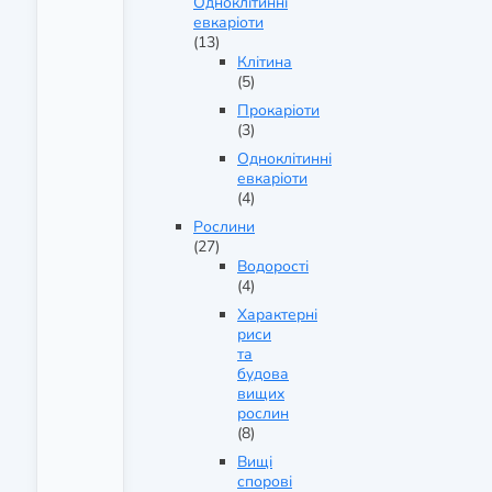
Одноклітинні
евкаріоти
(13)
Клітина
(5)
Прокаріоти
(3)
Одноклітинні
евкаріоти
(4)
Рослини
(27)
Водорості
(4)
Характерні
риси
та
будова
вищих
рослин
(8)
Вищі
спорові