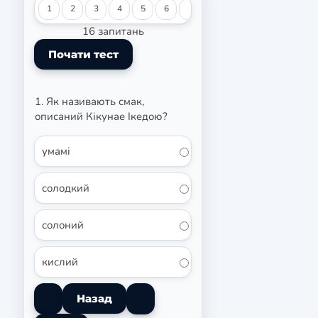
1
2
3
4
5
6
7
8
9
10
11
12
16 запитань
1. Як називають смак,
описаний Кікунае Ікедою?
умамі
солодкий
солоний
кислий