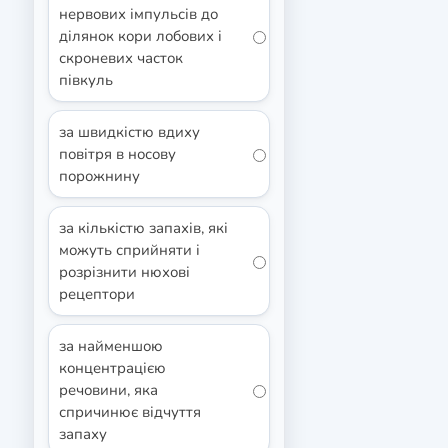
нервових імпульсів до
ділянок кори лобових і
скроневих часток
півкуль
за швидкістю вдиху
повітря в носову
порожнину
за кількістю запахів, які
можуть сприйняти і
розрізнити нюхові
рецептори
за найменшою
концентрацією
речовини, яка
спричинює відчуття
запаху