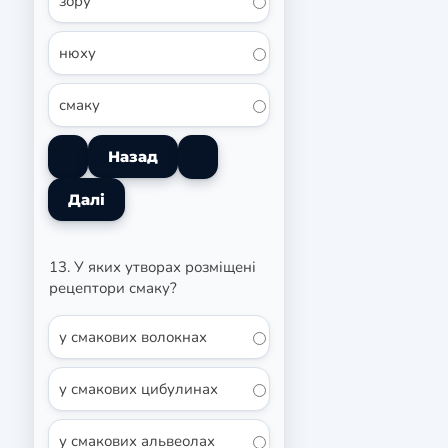
зору
нюху
смаку
13. У яких утворах розміщені
рецептори смаку?
у смакових волокнах
у смакових цибулинах
у смакових альвеолах