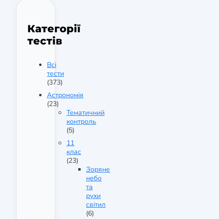
Категорії
тестів
Всі
тести
(373)
Астрономія
(23)
Тематичний
контроль
(5)
11
клас
(23)
Зоряне
небо
та
рухи
світил
(6)