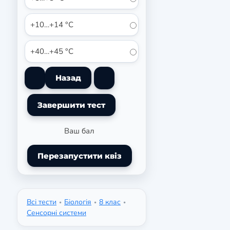
+10…+14 °С
+40…+45 °С
Ваш бал
Перезапустити квіз
Всі тести
Біологія
8 клас
•
•
•
Сенсорні системи