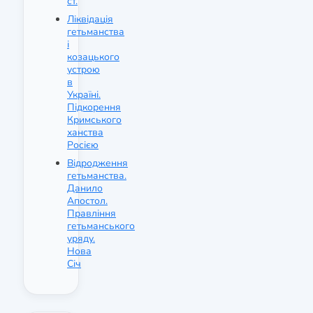
ст.
Ліквідація
гетьманства
і
козацького
устрою
в
Україні.
Підкорення
Кримського
ханства
Росією
Відродження
гетьманства.
Данило
Апостол.
Правління
гетьманського
уряду.
Нова
Січ