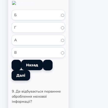
Б
Г
А
В
9. Де відбувається первинне
оброблення нюхової
інформації?