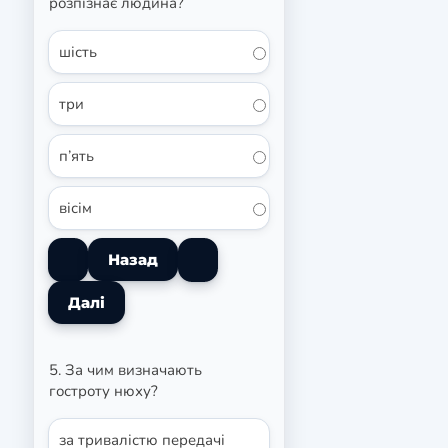
розпізнає людина?
шість
три
п’ять
вісім
5. За чим визначають
гостроту нюху?
за тривалістю передачі