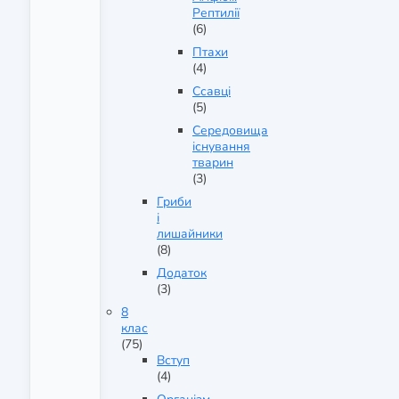
Рептилії
(6)
Птахи
(4)
Ссавці
(5)
Середовища
існування
тварин
(3)
Гриби
і
лишайники
(8)
Додаток
(3)
8
клас
(75)
Вступ
(4)