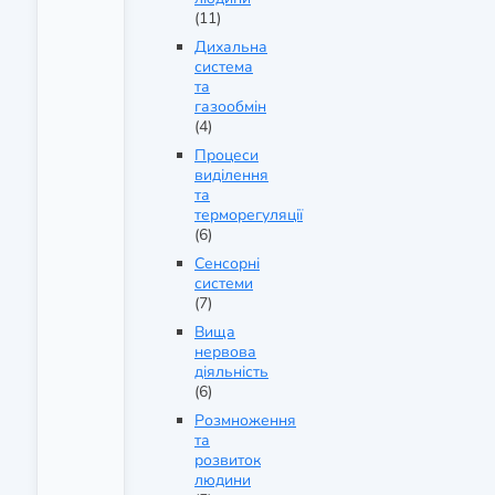
(11)
Дихальна
система
та
газообмін
(4)
Процеси
виділення
та
терморегуляції
(6)
Сенсорні
системи
(7)
Вища
нервова
діяльність
(6)
Розмноження
та
розвиток
людини