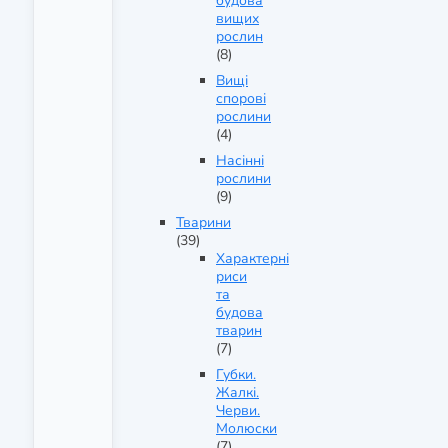
будова
вищих
рослин
(8)
Вищі
спорові
рослини
(4)
Насінні
рослини
(9)
Тварини
(39)
Характерні
риси
та
будова
тварин
(7)
Губки.
Жалкі.
Черви.
Молюски
(7)