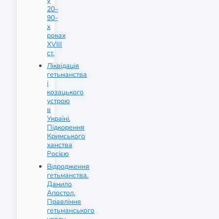
у
20–
90-
х
роках
XVIII
ст.
Ліквідація
гетьманства
і
козацького
устрою
в
Україні.
Підкорення
Кримського
ханства
Росією
Відродження
гетьманства.
Данило
Апостол.
Правління
гетьманського