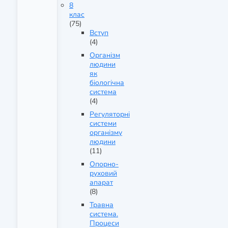
8
клас
(75)
Вступ
(4)
Організм
людини
як
біологічна
система
(4)
Регуляторні
системи
організму
людини
(11)
Опорно-
руховий
апарат
(8)
Травна
система.
Процеси