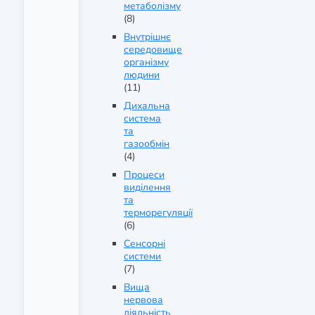
метаболізму
(8)
Внутрішнє
середовище
організму
людини
(11)
Дихальна
система
та
газообмін
(4)
Процеси
виділення
та
терморегуляції
(6)
Сенсорні
системи
(7)
Вища
нервова
діяльність