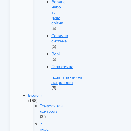
Зоряне
небо
та
рухи
світил
(6)
Сонячна
система
(5)
Зорі
(5)
Галактична
і
позагалактична
астрономія
(5)
Біологія
(168)
Тематичний
контроль
(35)
7
клас