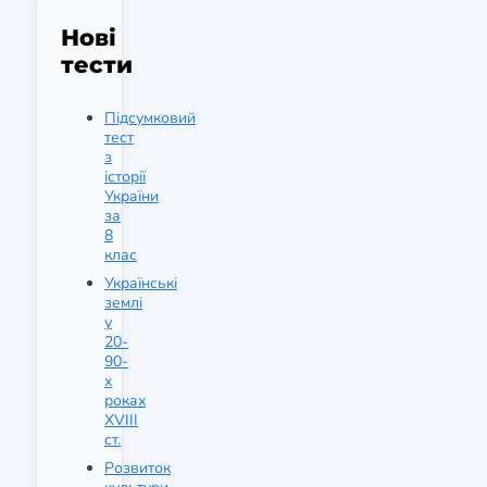
Нові
тести
Підсумковий
тест
з
історії
України
за
8
клас
Українські
землі
у
20-
90-
х
роках
XVIII
ст.
Розвиток