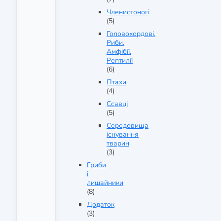
Членистоногі
(5)
Головохордові.
Риби.
Амфібії.
Рептилії
(6)
Птахи
(4)
Ссавці
(5)
Середовища
існування
тварин
(3)
Гриби
і
лишайники
(8)
Додаток
(3)