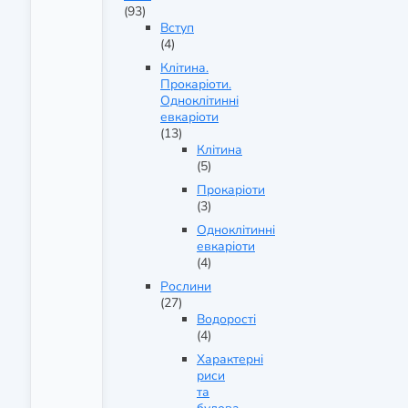
(93)
Вступ
(4)
Клітина.
Прокаріоти.
Одноклітинні
евкаріоти
(13)
Клітина
(5)
Прокаріоти
(3)
Одноклітинні
евкаріоти
(4)
Рослини
(27)
Водорості
(4)
Характерні
риси
та