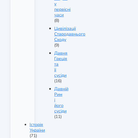
у
первісні
часи
(8)
Цивілізації
Стародавнього
Сходу
(9)
Давня
Греція
та
її
сусіди
(16)
Давній
Рим
і
його
сусіди
(11)
Історія
України
(71)