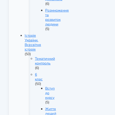
(6)
Розмноження
та
розвиток
людини
(5)
Історія
України.
Всесвітня
історія
(50)
Тематичний
контроль
(6)
6
клас
(50)
Вступ
до
курсу
(5)
Життя
людей