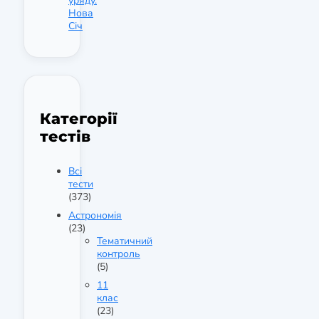
уряду.
Нова
Січ
Категорії
тестів
Всі
тести
(373)
Астрономія
(23)
Тематичний
контроль
(5)
11
клас
(23)