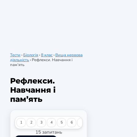
Тести
›
Біологія
›
8 клас
›
Вища нервова
діяльність
›
Рефлекси. Навчання і
пам’ять
Рефлекси.
Навчання і
пам’ять
1
2
3
4
5
6
7
8
9
10
11
12
15 запитань