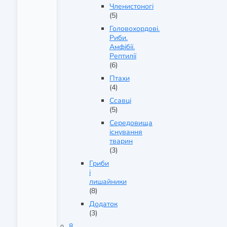
Членистоногі
(5)
Головохордові.
Риби.
Амфібії.
Рептилії
(6)
Птахи
(4)
Ссавці
(5)
Середовища
існування
тварин
(3)
Гриби
і
лишайники
(8)
Додаток
(3)
8