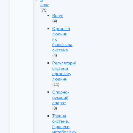
клас
(75)
Вступ
(4)
Організм
людини
як
біологічна
система
(4)
Регуляторні
системи
організму
людини
(11)
Опорно-
руховий
апарат
(8)
Травна
система.
Процеси
метаболізму