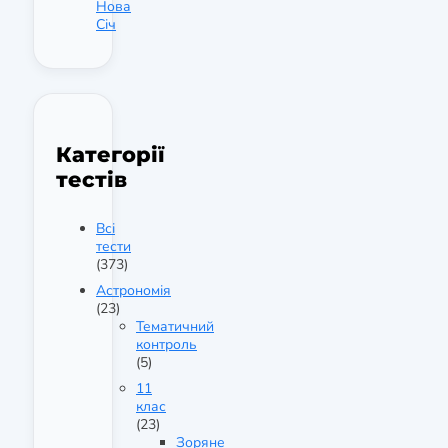
Нова
Січ
Категорії
тестів
Всі
тести
(373)
Астрономія
(23)
Тематичний
контроль
(5)
11
клас
(23)
Зоряне