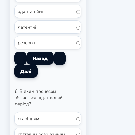
адаптаційні
латентні
резервні
6. З яким процесом
збігається підлітковий
період?
старінням
статевим дозріванням