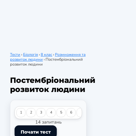
Тести
›
Біологія
›
8 клас
›
Розмноження та
розвиток людини
›
Постембріональний
розвиток людини
Постембріональний
розвиток людини
1
2
3
4
5
6
7
8
9
10
11
12
14 запитань