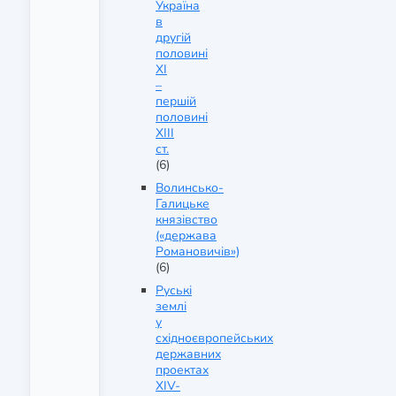
Україна
в
другій
половині
ХІ
–
першій
половині
ХІІІ
ст.
(6)
Волинсько-
Галицьке
князівство
(«держава
Романовичів»)
(6)
Руські
землі
у
східноєвропейських
державних
проектах
XIV-