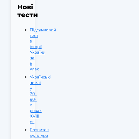
Нові
тести
Підсумковий
тест
з
історії
України
за
8
клас
Українські
землі
у
20-
90-
х
роках
XVIII
ст.
Розвиток
культури