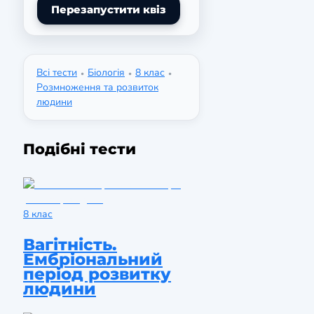
Перезапустити квіз
Всі тести
Біологія
8 клас
•
•
•
Розмноження та розвиток
людини
Подібні тести
8 клас
Вагітність.
Ембріональний
період розвитку
людини