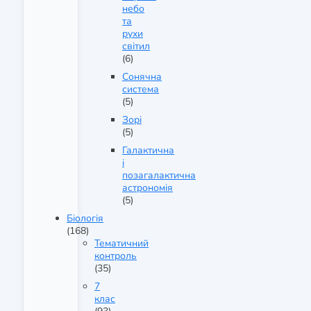
небо
та
рухи
світил
(6)
Сонячна
система
(5)
Зорі
(5)
Галактична
і
позагалактична
астрономія
(5)
Біологія
(168)
Тематичний
контроль
(35)
7
клас