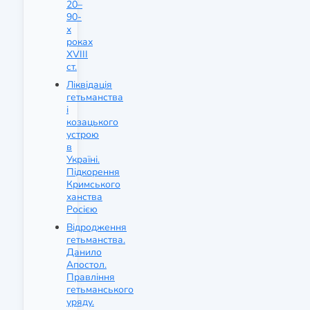
20–
90-
х
роках
XVIII
ст.
Ліквідація
гетьманства
і
козацького
устрою
в
Україні.
Підкорення
Кримського
ханства
Росією
Відродження
гетьманства.
Данило
Апостол.
Правління
гетьманського
уряду.