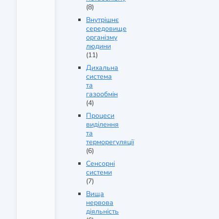
(8)
Внутрішнє
середовище
організму
людини
(11)
Дихальна
система
та
газообмін
(4)
Процеси
виділення
та
терморегуляції
(6)
Сенсорні
системи
(7)
Вища
нервова
діяльність