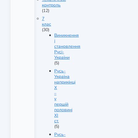
контроль
(12)
7
клас
(30)
Виникнення
і
становлення
Русі-
України
(5)
Русь-
Україна
наприкінці
X
–
у
першій
половині
XI
ст.
(5)
Русь-