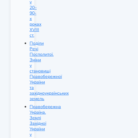
у
20–
90-
х
роках
XVIII
ст.
Поділи
Речі
Посполитої.
Зміни
у
становищі
Правобережної
України
та
західноукраїнських
земель
Правобережна
Україна.
Землі
Західної
України
у