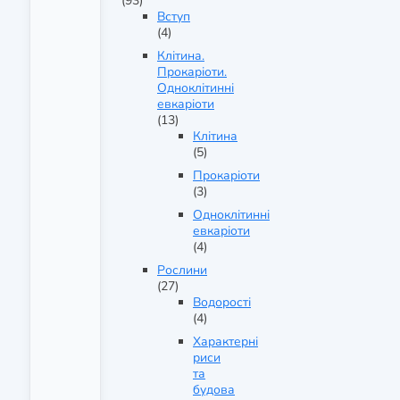
(93)
Вступ
(4)
Клітина.
Прокаріоти.
Одноклітинні
евкаріоти
(13)
Клітина
(5)
Прокаріоти
(3)
Одноклітинні
евкаріоти
(4)
Рослини
(27)
Водорості
(4)
Характерні
риси
та
будова