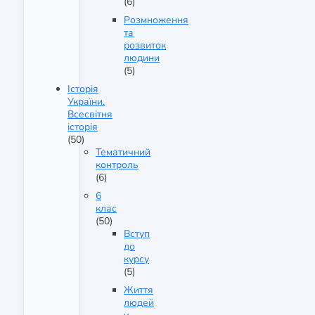
(6)
Розмноження
та
розвиток
людини
(5)
Історія
України.
Всесвітня
історія
(50)
Тематичний
контроль
(6)
6
клас
(50)
Вступ
до
курсу
(5)
Життя
людей