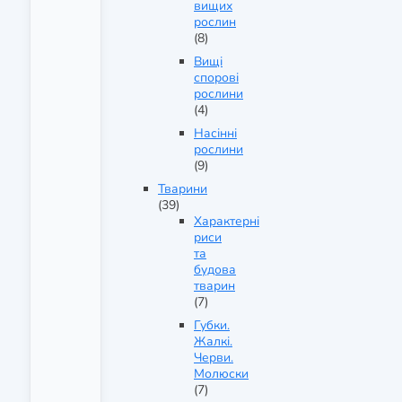
вищих
рослин
(8)
Вищі
спорові
рослини
(4)
Насінні
рослини
(9)
Тварини
(39)
Характерні
риси
та
будова
тварин
(7)
Губки.
Жалкі.
Черви.
Молюски
(7)