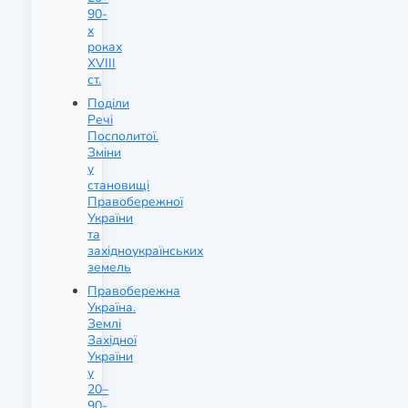
90-
х
роках
XVIII
ст.
Поділи
Речі
Посполитої.
Зміни
у
становищі
Правобережної
України
та
західноукраїнських
земель
Правобережна
Україна.
Землі
Західної
України
у
20–
90-