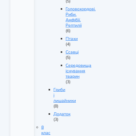
(5)
Головохордові.
Риби.
Амфібії.
Рептилії
(6)
Птахи
(4)
Ссавці
(5)
Середовища
існування
тварин
(3)
Гриби
і
лишайники
(8)
Додаток
(3)
8
клас