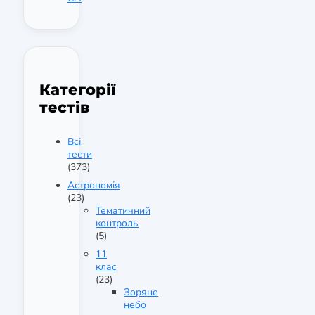
Категорії
тестів
Всі
тести
(373)
Астрономія
(23)
Тематичний
контроль
(5)
11
клас
(23)
Зоряне
небо