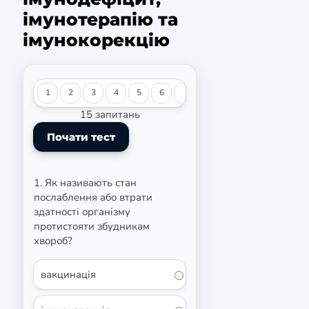
імунотерапію та
імунокорекцію
1
2
3
4
5
6
7
8
9
10
11
12
15 запитань
1. Як називають стан
послаблення або втрати
здатності організму
протистояти збудникам
хвороб?
вакцинація