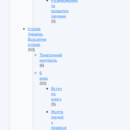
Розмноження
та
розвиток
людини
(5)
Історія
України.
Всесвітня
історія
(50)
Тематичний
контроль
(6)
6
клас
(50)
Вступ
до
курсу
(5)
Життя
людей
у
первісні