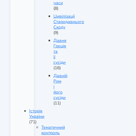
часи
(8)
Цивілізації
Стародавнього
Сходу
(9)
Давня
Греція
та
її
сусіди
(16)
Давній
Рим
і
його
сусіди
(11)
Історія
України
(71)
Тематичний
контроль