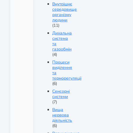
Внутрішнє
середовище
організму
людини
(11)
Дихальна
система
та
газообмін
(4)
Процеси
виділення
та
терморегуляції
(6)
Сенсорні
системи
(7)
Вища
нервова
діяльність
(6)