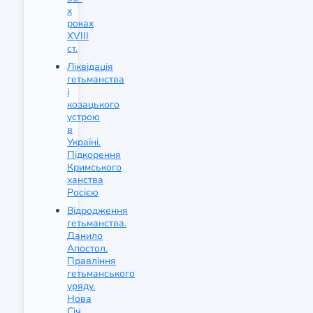
х
роках
XVIII
ст.
Ліквідація
гетьманства
і
козацького
устрою
в
Україні.
Підкорення
Кримського
ханства
Росією
Відродження
гетьманства.
Данило
Апостол.
Правління
гетьманського
уряду.
Нова
Січ