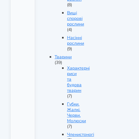
(8)
Вищі
спорові
рослини
(4)
Насінні
рослини
(9)
Тварини
(39)
Характерні
риси
та
будова
тварин
(7)
Губки.
Жалкі.
Черви.
Молюски
(7)
Членистоногі