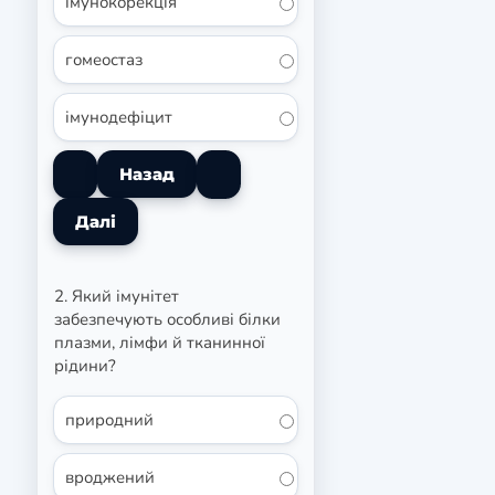
імунокорекція
гомеостаз
імунодефіцит
2. Який імунітет
забезпечують особливі білки
плазми, лімфи й тканинної
рідини?
природний
вроджений