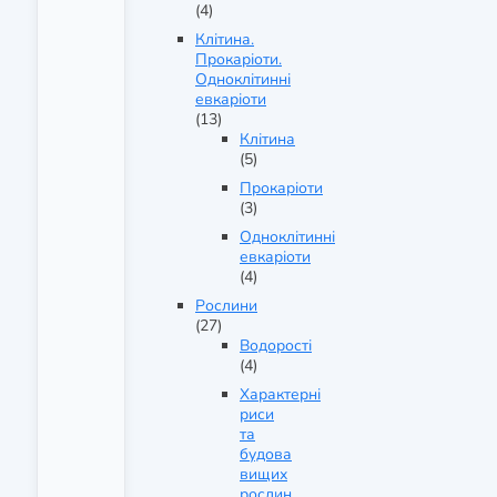
(4)
Клітина.
Прокаріоти.
Одноклітинні
евкаріоти
(13)
Клітина
(5)
Прокаріоти
(3)
Одноклітинні
евкаріоти
(4)
Рослини
(27)
Водорості
(4)
Характерні
риси
та
будова
вищих
рослин