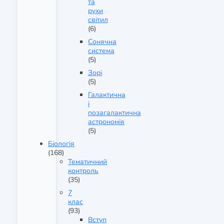
та
рухи
світил
(6)
Сонячна
система
(5)
Зорі
(5)
Галактична
і
позагалактична
астрономія
(5)
Біологія
(168)
Тематичний
контроль
(35)
7
клас
(93)
Вступ