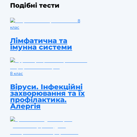
Подібні тести
8
клас
Лімфатична та
імунна системи
8 клас
Віруси. Інфекційні
захворювання та їх
профілактика.
Алергія