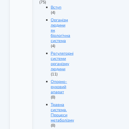
(75)
Вступ
(4)
Організм
людини
як
біологічна
система
(4)
Регуляторні
системи
організму
людини
(11)
Опорно-
руховий
апарат
(8)
Травна
система.
Процеси
метаболізму
(8)