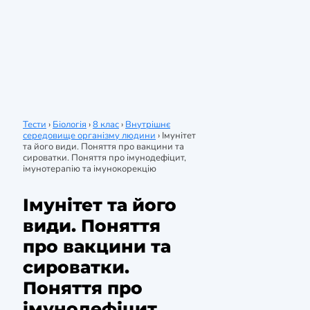
Тести
›
Біологія
›
8 клас
›
Внутрішнє
середовище організму людини
›
Імунітет
та його види. Поняття про вакцини та
сироватки. Поняття про імунодефіцит,
імунотерапію та імунокорекцію
Імунітет та його
види. Поняття
про вакцини та
сироватки.
Поняття про
імунодефіцит,