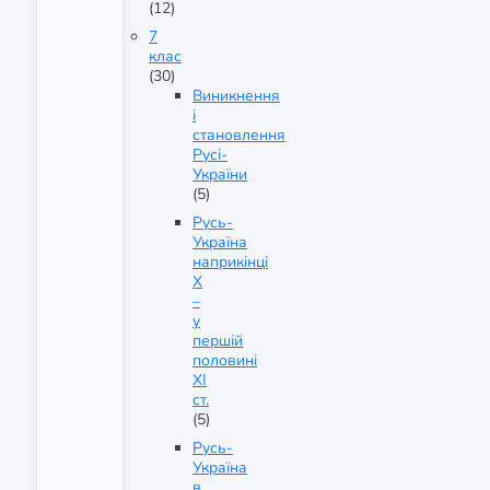
(12)
7
клас
(30)
Виникнення
і
становлення
Русі-
України
(5)
Русь-
Україна
наприкінці
X
–
у
першій
половині
XI
ст.
(5)
Русь-
Україна
в