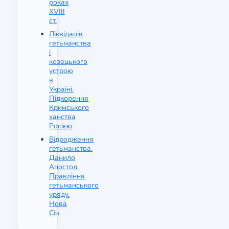
роках
XVIII
ст.
Ліквідація
гетьманства
і
козацького
устрою
в
Україні.
Підкорення
Кримського
ханства
Росією
Відродження
гетьманства.
Данило
Апостол.
Правління
гетьманського
уряду.
Нова
Січ