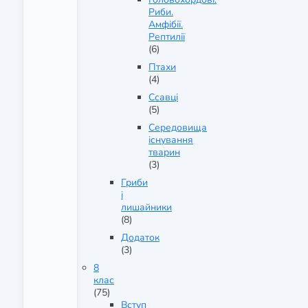
Риби.
Амфібії.
Рептилії
(6)
Птахи
(4)
Ссавці
(5)
Середовища
існування
тварин
(3)
Гриби
і
лишайники
(8)
Додаток
(3)
8
клас
(75)
Вступ