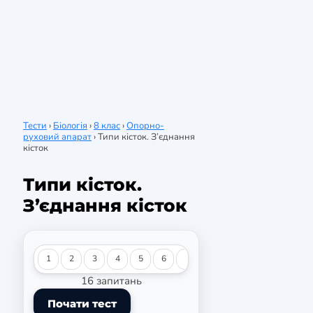
Тести
›
Біологія
›
8 клас
›
Опорно-
руховий апарат
›
Типи кісток. З’єднання
кісток
Типи кісток.
З’єднання кісток
1
2
3
4
5
6
7
8
9
10
11
12
16 запитань