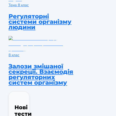
Тема
8 клас
Регуляторні
системи організму
людини
8 клас
Залози змішаної
секреції. Взаємодія
регуляторних
систем організму
Нові
тести