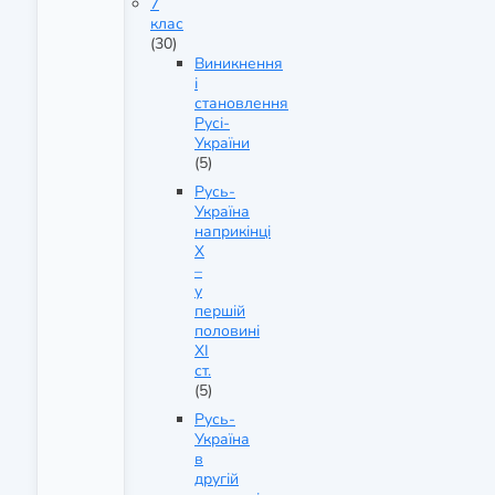
7
клас
(30)
Виникнення
і
становлення
Русі-
України
(5)
Русь-
Україна
наприкінці
X
–
у
першій
половині
XI
ст.
(5)
Русь-
Україна
в
другій