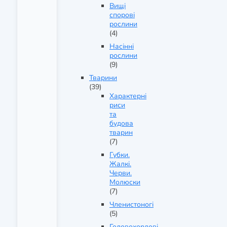
Вищі
спорові
рослини
(4)
Насінні
рослини
(9)
Тварини
(39)
Характерні
риси
та
будова
тварин
(7)
Губки.
Жалкі.
Черви.
Молюски
(7)
Членистоногі
(5)
Головохордові.