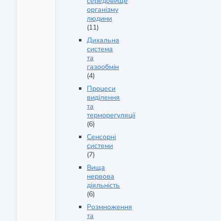
середовище
організму
людини
(11)
Дихальна
система
та
газообмін
(4)
Процеси
виділення
та
терморегуляції
(6)
Сенсорні
системи
(7)
Вища
нервова
діяльність
(6)
Розмноження
та