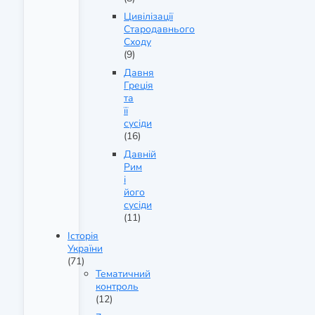
Цивілізації
Стародавнього
Сходу
(9)
Давня
Греція
та
її
сусіди
(16)
Давній
Рим
і
його
сусіди
(11)
Історія
України
(71)
Тематичний
контроль
(12)