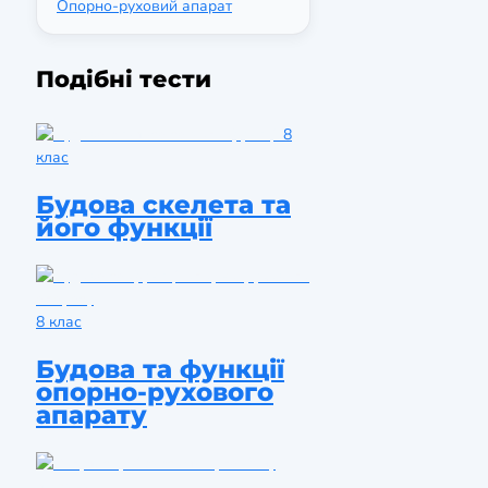
Опорно-руховий апарат
Подібні тести
8
клас
Будова скелета та
його функції
8 клас
Будова та функції
опорно-рухового
апарату