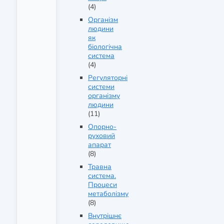
(4)
Організм
людини
як
біологічна
система
(4)
Регуляторні
системи
організму
людини
(11)
Опорно-
руховий
апарат
(8)
Травна
система.
Процеси
метаболізму
(8)
Внутрішнє