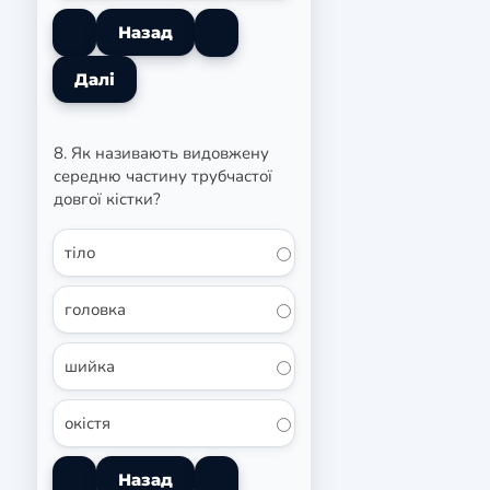
8. Як називають видовжену
середню частину трубчастої
довгої кістки?
тіло
головка
шийка
окістя