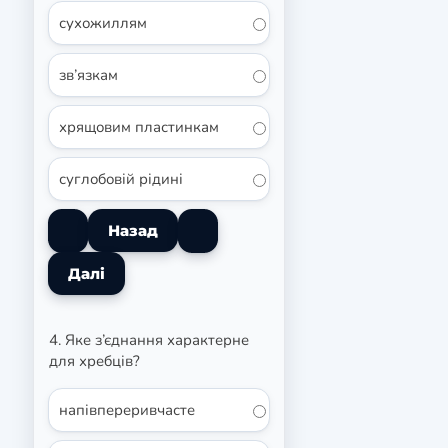
сухожиллям
зв’язкам
хрящовим пластинкам
суглобовій рідині
4. Яке з’єднання характерне
для хребців?
напівпереривчасте