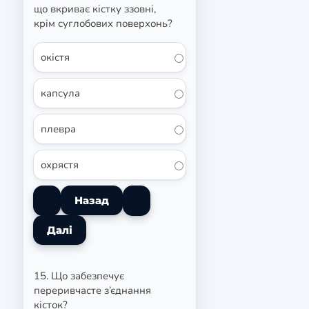
що вкриває кістку ззовні,
крім суглобових поверхонь?
окістя
капсула
плевра
охрястя
15. Що забезпечує
переривчасте з’єднання
кісток?