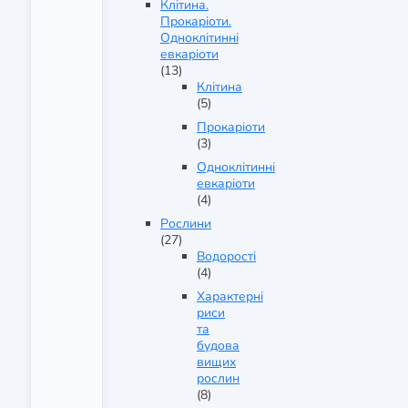
Клітина.
Прокаріоти.
Одноклітинні
евкаріоти
(13)
Клітина
(5)
Прокаріоти
(3)
Одноклітинні
евкаріоти
(4)
Рослини
(27)
Водорості
(4)
Характерні
риси
та
будова
вищих
рослин
(8)