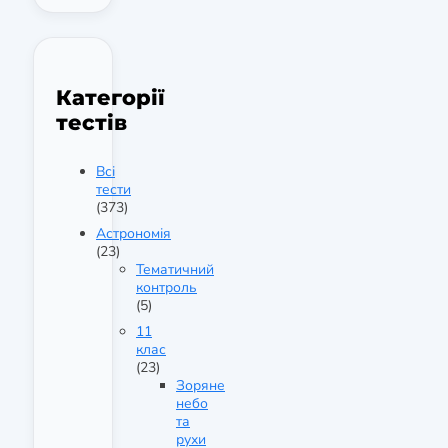
Категорії
тестів
Всі
тести
(373)
Астрономія
(23)
Тематичний
контроль
(5)
11
клас
(23)
Зоряне
небо
та
рухи