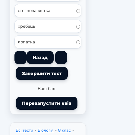
стегнова кістка
хребець
лопатка
Ваш бал
Перезапустити квіз
Всі тести
Біологія
8 клас
•
•
•