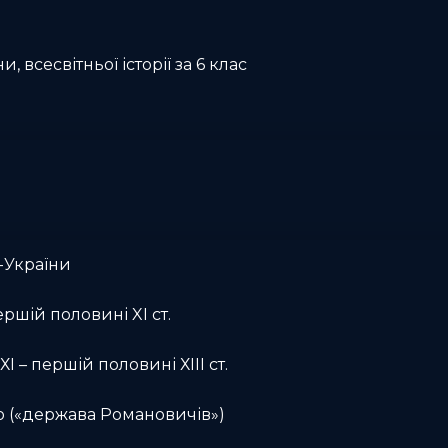
и, всесвітньої історії за 6 клас
-України
ершій половині XI ст.
І – першій половині ХІІІ ст.
о («держава Романовичів»)