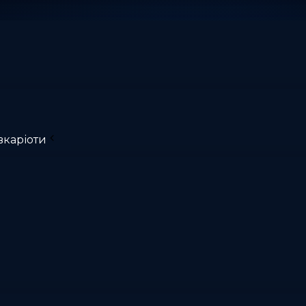
вкаріоти