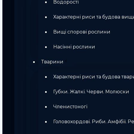
Водорості
Характерні риси та будова вищ
Вищі спорові рослини
Насінні рослини
Тварини
Характерні риси та будова твар
Губки. Жалкі. Черви. Молюски
Членистоногі
Головохордові. Риби. Амфібії. Ре