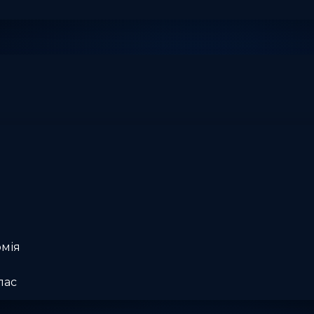
омія
лас