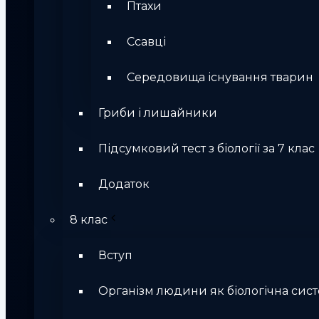
Птахи
Ссавці
Середовища існування тварин
Гриби і лишайники
Підсумковий тест з біології за 7 клас
Додаток
8 клас
Вступ
Організм людини як біологічна сис