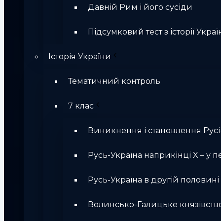
Давній Рим і його сусіди
Підсумковий тест з історії Україн
Історія України
Тематичний контроль
7 клас
Виникнення і становлення Русі
Русь-Україна наприкінці X – у п
Русь-Україна в другій половині Х
Волинсько-Галицьке князівств