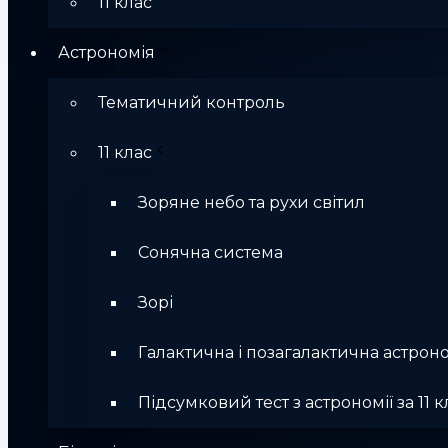
11 клас
Астрономія
Тематичний контроль
11 клас
Зоряне небо та рухи світил
Сонячна система
Зорі
Галактична і позагалактична астрон
Підсумковий тест з астрономії за 11 к