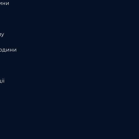
дини
му
людини
ії