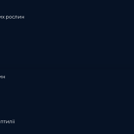
их рослин
ин
птилії