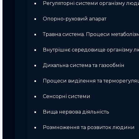
Регуляторні системи організму лю
Опорно-руховий апарат
Травна система. Процеси метаболіз
Внутрішнє середовище організму 
Дихальна система та газообмін
Процеси виділення та терморегуляц
Сенсорні системи
Вища нервова діяльність
Розмноження та розвиток людини