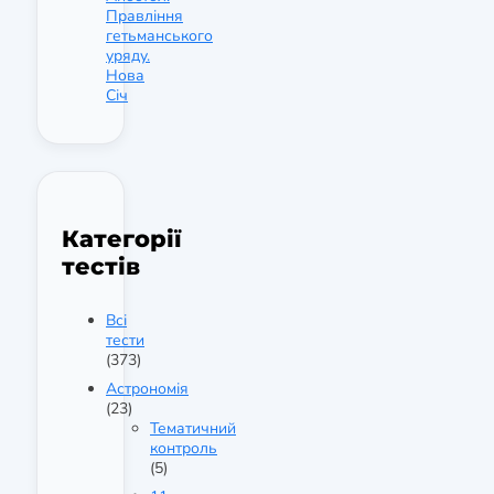
Правління
гетьманського
уряду.
Нова
Січ
Категорії
тестів
Всі
тести
(373)
Астрономія
(23)
Тематичний
контроль
(5)