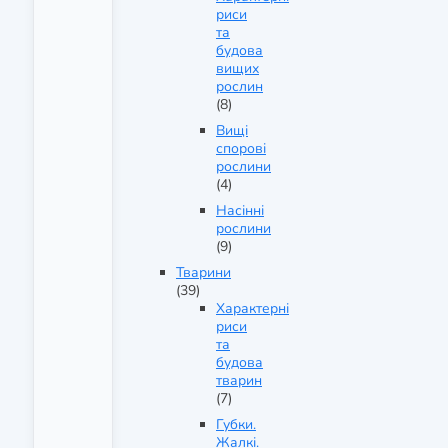
риси
та
будова
вищих
рослин
(8)
Вищі
спорові
рослини
(4)
Насінні
рослини
(9)
Тварини
(39)
Характерні
риси
та
будова
тварин
(7)
Губки.
Жалкі.