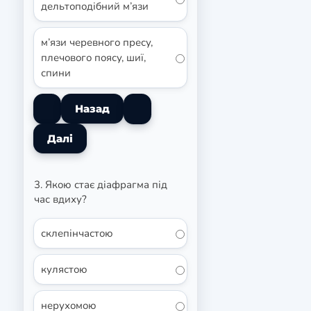
дельтоподібний м’язи
м’язи черевного пресу,
плечового поясу, шиї,
спини
3. Якою стає діафрагма під
час вдиху?
склепінчастою
кулястою
нерухомою