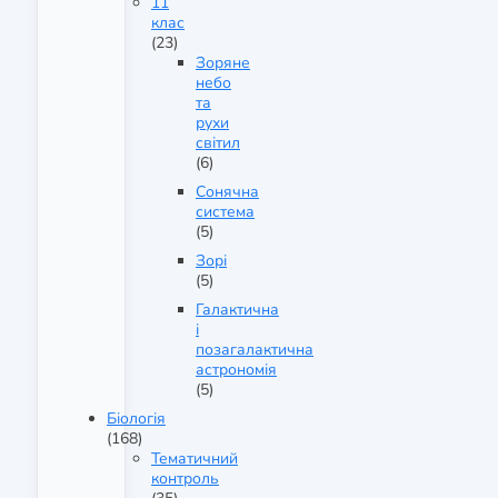
11
клас
(23)
Зоряне
небо
та
рухи
світил
(6)
Сонячна
система
(5)
Зорі
(5)
Галактична
і
позагалактична
астрономія
(5)
Біологія
(168)
Тематичний
контроль