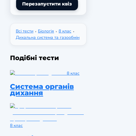
Перезапустити квіз
Всі тести
Біологія
8 клас
•
•
•
Дихальна система та газообмін
Подібні тести
8 клас
Система органів
дихання
8 клас