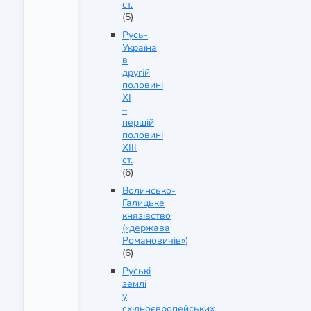
ст.
(5)
Русь-
Україна
в
другій
половині
ХІ
–
першій
половині
ХІІІ
ст.
(6)
Волинсько-
Галицьке
князівство
(«держава
Романовичів»)
(6)
Руські
землі
у
східноєвропейських