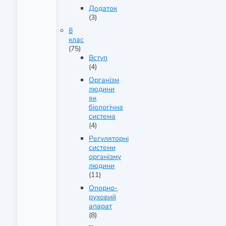
Додаток
(3)
8
клас
(75)
Вступ
(4)
Організм
людини
як
біологічна
система
(4)
Регуляторні
системи
організму
людини
(11)
Опорно-
руховий
апарат
(8)