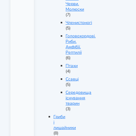
Черви.
Молюски
(7)
Членистоногі
(5)
Головохордові.
Риби.
Амфібії.
Рептилії
(6)
Птахи
(4)
Ссавці
(5)
Середовища
існування
тварин
(3)
Гриби
і
лишайники
(8)