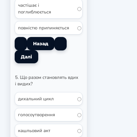
частішає і
поглиблюється
повністю припиняється
5. Що разом становлять вдих
і видих?
дихальний цикл
голосоутворення
кашльовий акт