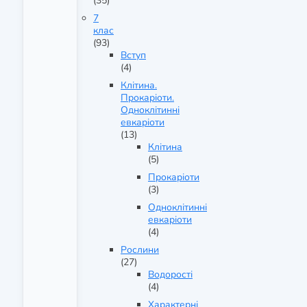
(35)
7
клас
(93)
Вступ
(4)
Клітина.
Прокаріоти.
Одноклітинні
евкаріоти
(13)
Клітина
(5)
Прокаріоти
(3)
Одноклітинні
евкаріоти
(4)
Рослини
(27)
Водорості
(4)
Характерні