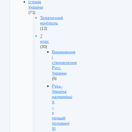
Історія
України
(71)
Тематичний
контроль
(12)
7
клас
(30)
Виникнення
і
становлення
Русі-
України
(5)
Русь-
Україна
наприкінці
X
–
у
першій
половині
XI