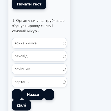
1. Орган у вигляді трубки, що
з’єднує ниркову миску і
сечовий міхур -
тонка кишка
сечовід
сечівник
гортань