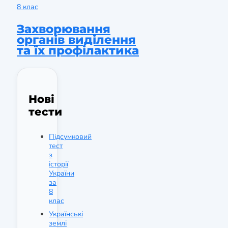
8 клас
Захворювання
органів виділення
та їх профілактика
Нові
тести
Підсумковий
тест
з
історії
України
за
8
клас
Українські
землі