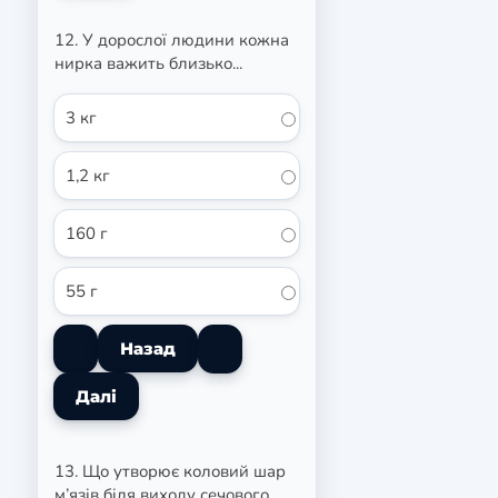
12. У дорослої людини кожна
нирка важить близько...
3 кг
1,2 кг
160 г
55 г
13. Що утворює коловий шар
м’язів біля виходу сечового