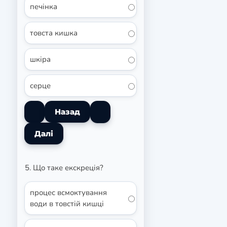
печінка
товста кишка
шкіра
серце
5. Що таке екскреція?
процес всмоктування
води в товстій кишці