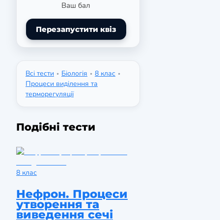
Ваш бал
Перезапустити квіз
Всі тести
Біологія
8 клас
•
•
•
Процеси виділення та
терморегуляції
Подібні тести
8 клас
Нефрон. Процеси
утворення та
виведення сечі