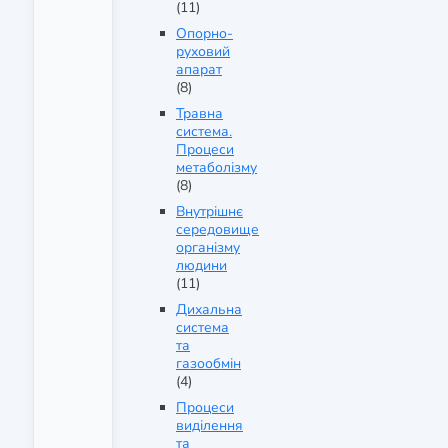
(11)
Опорно-
руховий
апарат
(8)
Травна
система.
Процеси
метаболізму
(8)
Внутрішнє
середовище
організму
людини
(11)
Дихальна
система
та
газообмін
(4)
Процеси
виділення
та