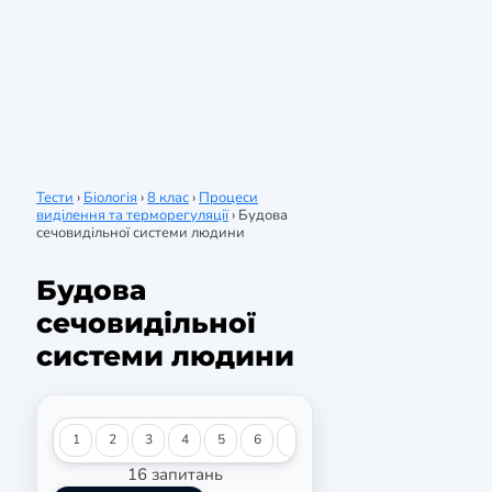
Тести
›
Біологія
›
8 клас
›
Процеси
виділення та терморегуляції
›
Будова
сечовидільної системи людини
Будова
сечовидільної
системи людини
1
2
3
4
5
6
7
8
9
10
11
12
16 запитань