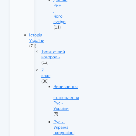
Рим
і
його
сусіди
(11)
Історія
України
(71)
Тематичний
контроль
(12)
7
клас
(30)
Виникнення
і
становлення
Русі-
України
(5)
Русь-
Україна
наприкінці