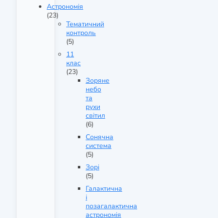
Астрономія
(23)
Тематичний
контроль
(5)
11
клас
(23)
Зоряне
небо
та
рухи
світил
(6)
Сонячна
система
(5)
Зорі
(5)
Галактична
і
позагалактична
астрономія