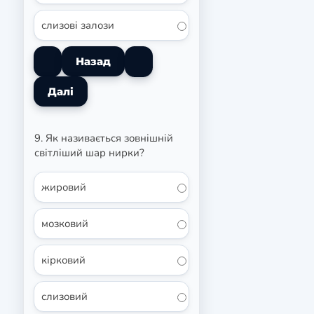
слизові залози
9. Як називається зовнішній
світліший шар нирки?
жировий
мозковий
кірковий
слизовий