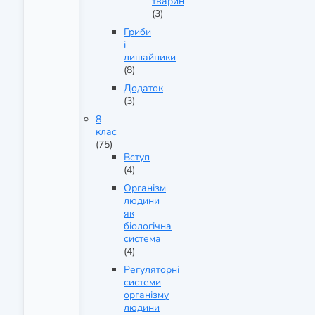
тварин
(3)
Гриби
і
лишайники
(8)
Додаток
(3)
8
клас
(75)
Вступ
(4)
Організм
людини
як
біологічна
система
(4)
Регуляторні
системи
організму
людини