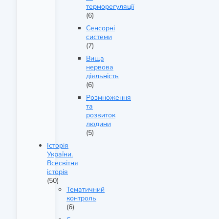
терморегуляції
(6)
Сенсорні
системи
(7)
Вища
нервова
діяльність
(6)
Розмноження
та
розвиток
людини
(5)
Історія
України.
Всесвітня
історія
(50)
Тематичний
контроль
(6)