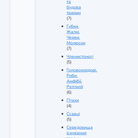
та
будова
тварин
(7)
Губки.
Жалкі.
Черви.
Молюски
(7)
Членистоногі
(5)
Головохордові.
Риби.
Амфібії.
Рептилії
(6)
Птахи
(4)
Ссавці
(5)
Середовища
існування