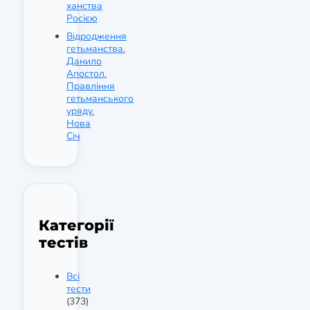
ханства
Росією
Відродження
гетьманства.
Данило
Апостол.
Правління
гетьманського
уряду.
Нова
Січ
Категорії
тестів
Всі
тести
(373)